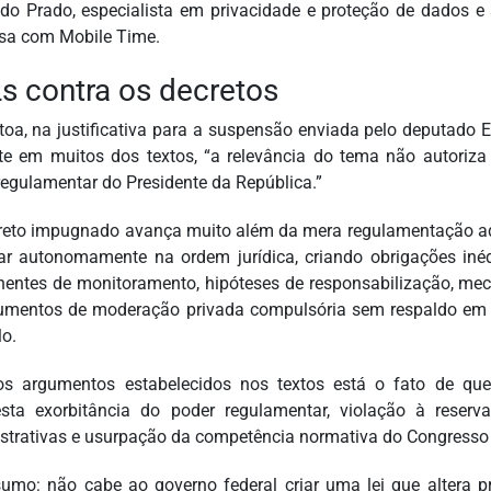
do Prado, especialista em privacidade e proteção de dados e 
sa com Mobile Time.
s contra os decretos
toa, na justificativa para a suspensão enviada pelo deputado 
te em muitos dos textos, “a relevância do tema não autoriza 
regulamentar do Presidente da República.”
reto impugnado avança muito além da mera regulamentação admi
ar autonomamente na ordem jurídica, criando obrigações inéd
entes de monitoramento, hipóteses de responsabilização, me
rumentos de moderação privada compulsória sem respaldo em l
lo.
os argumentos estabelecidos nos textos está o fato de que
sta exorbitância do poder regulamentar, violação à reserv
strativas e usurpação da competência normativa do Congresso 
umo: não cabe ao governo federal criar uma lei que altera p