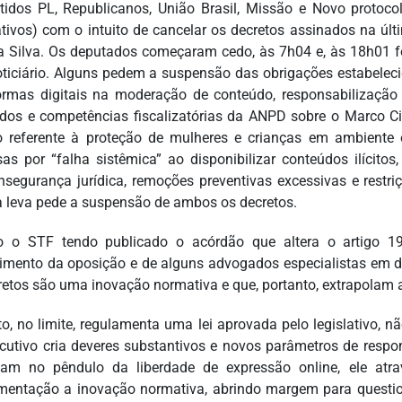
tidos PL, Republicanos, União Brasil, Missão e Novo protoc
ativos) com o intuito de cancelar os decretos assinados na últi
a Silva. Os deputados começaram cedo, às 7h04 e, às 18h01 fo
oticiário. Alguns pedem a suspensão das obrigações estabeleci
ormas digitais na moderação de conteúdo, responsabilização 
dos e competências fiscalizatórias da ANPD sobre o Marco Civ
o referente à proteção de mulheres e crianças em ambiente o
as por “falha sistêmica” ao disponibilizar conteúdos ilícito
insegurança jurídica, remoções preventivas excessivas e restr
ra leva pede a suspensão de ambos os decretos.
 o STF tendo publicado o acórdão que altera o artigo 19
imento da oposição e de alguns advogados especialistas em di
retos são uma inovação normativa e que, portanto, extrapolam a
to, no limite, regulamenta uma lei aprovada pelo legislativo, 
cutivo cria deveres substantivos e novos parâmetros de respo
am no pêndulo da liberdade de expressão online, ele atra
mentação a inovação normativa, abrindo margem para questi