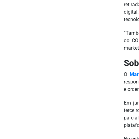
retira
digita
tecnolo
“També
do CON
marketi
Sob
O
Marc
respon
e ordem
Em jun
tercei
parcia
plataf
No ent