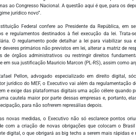
mas ao Congresso Nacional. A questão aqui é que, para os depu
gime jurídico novo”.
stituição Federal confere ao Presidente da República, em seu
os e regulamentos destinados à fiel execução da lei. Trata-
ária. O regulamento pode detalhar a lei para viabilizar sua 
ir deveres primários não previstos em lei, alterar a matriz de re
s de órgãos administrativos ou restringir direitos fundamenta
e em sua justificação Mauricio Marcon (PL-RS), assim como 
afael Pellon, advogado especializado em direito digital, 
tor jurídico do MEF, o Executivo vai além da regulamentação 
em e exige das plataformas digitais uma ação célere quando p
uma cautela maior por parte dessas empresas e, portanto, el
tecipação, para não sofrerem represálias depois.
s novas medidas, o Executivo não só esclarece pontos or
e com a criação de novas obrigações que colocam o Brasil
te digital, o que obrigará as big techs a serem mais rápidas