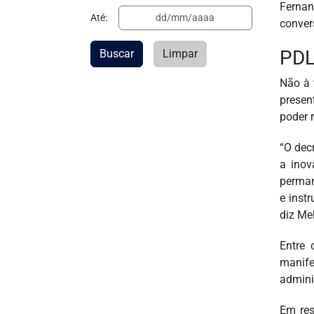
Fernan
Até:
conver
PDL
Buscar
Limpar
Não à 
presen
poder 
“O dec
a inov
perman
e inst
diz Me
Entre 
manife
admini
Em res