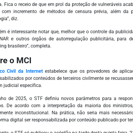
da. Fica o receio de que em prol da proteção de vulneráveis 
l, com incremento de métodos de censura prévia, além da 
gia”, diz.
m é interessante notar que, melhor que o controle da publicid
AR e outros órgãos de autorregulação publicitária, para d
ng brasileiro”, completa.
re o MCI
o Civil da Internet
estabelece que os provedores de aplica
sabilizados por conteúdos de terceiros civilmente se recusa
 judicial específica.
ho de 2025, o STF definiu novos parâmetros para a respon
ros. De acordo com a interpretação da maioria dos ministros,
lmente inconstitucional. Na prática, não seria mais necessá
orma digital ser responsabilizada por conteúdo publicado por ter
anto, o STF só publicou o acórdão na tarde desta quinta-feira, 2