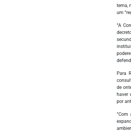
tema, 
um “re
“A Con
decret
secund
institu
podere
defend
Para R
consul
de ont
haver 
por an
“Com a
expand
ambien