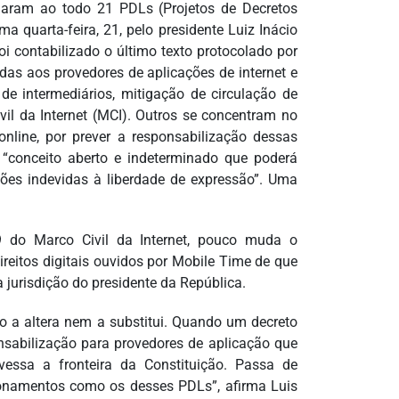
olaram ao todo 21 PDLs (Projetos de Decretos
ma quarta-feira, 21, pelo presidente Luiz Inácio
i contabilizado o último texto protocolado por
das aos provedores de aplicações de internet e
de intermediários, mitigação de circulação de
il da Internet (MCI). Outros se concentram no
nline, por prever a responsabilização dessas
s, “conceito aberto e indeterminado que poderá
ições indevidas à liberdade de expressão”. Uma
 do Marco Civil da Internet, pouco muda o
reitos digitais ouvidos por Mobile Time de que
 jurisdição do presidente da República.
não a altera nem a substitui. Quando um decreto
nsabilização para provedores de aplicação que
vessa a fronteira da Constituição. Passa de
onamentos como os desses PDLs”, afirma Luis