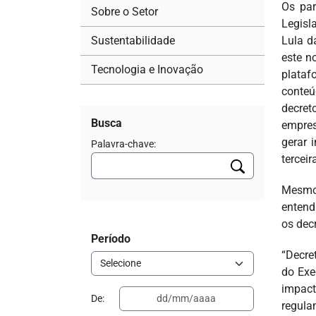
Os par
Sobre o Setor
Legisl
Sustentabilidade
Lula d
este n
Tecnologia e Inovação
plataf
conteú
decret
Busca
empres
gerar 
Palavra-chave:
tercei
Mesmo
entend
os dec
Período
“Decre
do Exe
impact
De:
regula