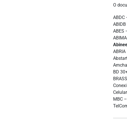
O docu
ABDC –
ABIDB 
ABES –
ABIMAQ
Abinee
ABRIA –
Abstar
Amcham
BD 30+
BRASSC
Conexi
Celula
MBC – 
TelCom