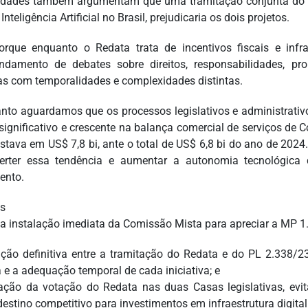
idades também argumentam que uma tramitação conjunta do 
Inteligência Artificial no Brasil, prejudicaria os dois projetos.
orque enquanto o Redata trata de incentivos fiscais e infr
ndamento de debates sobre direitos, responsabilidades, pro
s com temporalidades e complexidades distintas.
nto aguardamos que os processos legislativos e administrativ
t significativo e crescente na balança comercial de serviços d
stava em US$ 7,8 bi, ante o total de US$ 6,8 bi do ano de 2024
verter essa tendência e aumentar a autonomia tecnológica
ento.
s
a instalação imediata da Comissão Mista para apreciar a MP 
ção definitiva entre a tramitação do Redata e do PL 2.338/23
a e a adequação temporal de cada iniciativa; e
zação da votação do Redata nas duas Casas legislativas, evi
estino competitivo para investimentos em infraestrutura digital