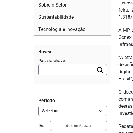
Divers
Sobre o Setor
feira,
Sustentabilidade
1.318/
Tecnologia e Inovação
A MP t
Conexi
infraes
Busca
“A atr
Palavra-chave:
decisã
digita
Brasil
O docu
comuni
Período
destas
investi
De:
Redata