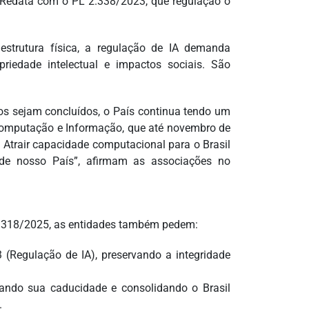
Redata com o PL 2.338/2023, que regulação o
aestrutura física, a regulação de IA demanda
priedade intelectual e impactos sociais. São
os sejam concluídos, o País continua tendo um
e Computação e Informação, que até novembro de
. Atrair capacidade computacional para o Brasil
 de nosso País”, afirmam as associações no
1.318/2025, as entidades também pedem:
 (Regulação de IA), preservando a integridade
tando sua caducidade e consolidando o Brasil
.