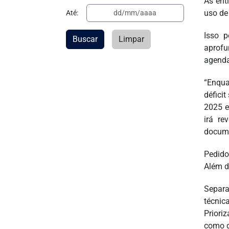
As ent
uso de 
Até:
Isso p
Buscar
Limpar
aprofu
agenda
“Enqua
défici
2025 e
irá re
docum
Pedido
Além d
Separa
técnic
Priori
como d