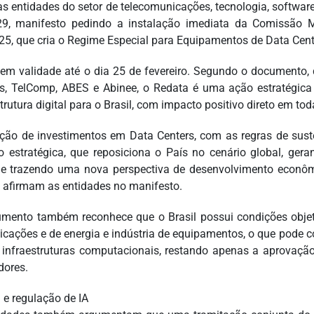
as entidades do setor de telecomunicações, tecnologia, software
 29, manifesto pedindo a instalação imediata da Comissão 
25, que cria o Regime Especial para Equipamentos de Data Cent
em validade até o dia 25 de fevereiro. Segundo o documento,
s, TelComp, ABES e Abinee, o Redata é uma ação estratégica
trutura digital para o Brasil, com impacto positivo direto em to
ação de investimentos em Data Centers, com as regras de sust
o estratégica, que reposiciona o País no cenário global, g
l e trazendo uma nova perspectiva de desenvolvimento econôm
”, afirmam as entidades no manifesto.
mento também reconhece que o Brasil possui condições objeti
cações e de energia e indústria de equipamentos, o que pode 
 infraestruturas computacionais, restando apenas a aprovação
dores.
 e regulação de IA