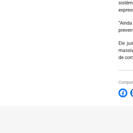
sistêm
expres
“Ainda
prevent
Ele ju
massiv
de con
Compart