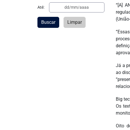
“[A] A
Até:
regula
(União
Buscar
Limpar
“Essas
proces
defini
aprova
Já a p
ao dis
“prese
relaci
Big te
Os tex
monito
Oito d