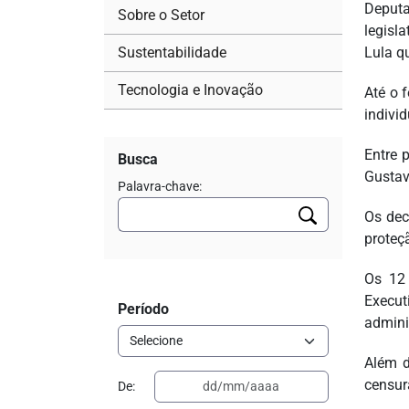
Deputa
Sobre o Setor
legisl
Sustentabilidade
Lula q
Tecnologia e Inovação
Até o 
indivi
Entre 
Busca
Gustav
Palavra-chave:
Os dec
proteç
Os 12 
Execut
Período
admini
Além d
censur
De: