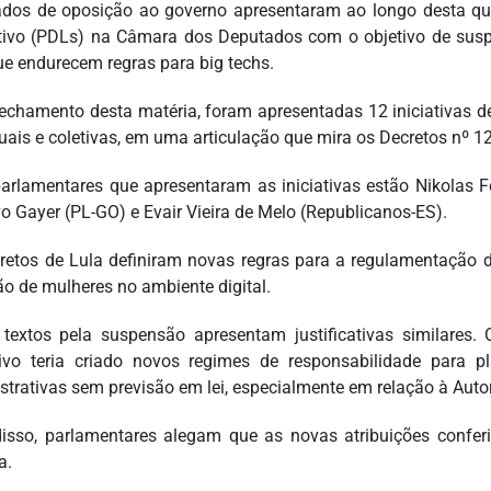
dos de oposição ao governo apresentaram ao longo desta quint
ativo (PDLs) na Câmara dos Deputados com o objetivo de susp
ue endurecem regras para big techs.
fechamento desta matéria, foram apresentadas 12 iniciativas de
duais e coletivas, em uma articulação que mira os Decretos nº 
parlamentares que apresentaram as iniciativas estão Nikolas 
o Gayer (PL-GO) e Evair Vieira de Melo (Republicanos-ES).
retos de Lula definiram novas regras para a regulamentação do 
ão de mulheres no ambiente digital.
textos pela suspensão apresentam justificativas similares
ivo teria criado novos regimes de responsabilidade para p
strativas sem previsão em lei, especialmente em relação à Aut
isso, parlamentares alegam que as novas atribuições confe
a.