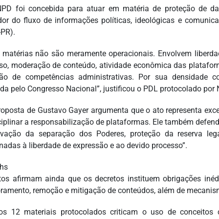
NPD foi concebida para atuar em matéria de proteção de d
dor do fluxo de informações políticas, ideológicas e comunic
-PR).
 matérias não são meramente operacionais. Envolvem liberdade
so, moderação de conteúdo, atividade econômica das plataform
ção de competências administrativas. Por sua densidade con
da pelo Congresso Nacional”, justificou o PDL protocolado por N
roposta de Gustavo Gayer argumenta que o ato representa exc
ciplinar a responsabilização de plataformas. Ele também defe
rvação da separação dos Poderes, proteção da reserva lega
onadas à liberdade de expressão e ao devido processo”.
chs
tos afirmam ainda que os decretos instituem obrigações inéd
ramento, remoção e mitigação de conteúdos, além de mecanismo
os 12 materiais protocolados criticam o uso de conceitos