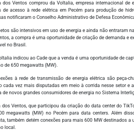
 dos Ventos comprou da Voltalia, empresa internacional de 
os de acesso à rede elétrica em Pecém para produção de hidr
as notificaram o Conselho Administrativo de Defesa Econômica 
jetos são intensivos em uso de energia e ainda não entraram 
ntos, a compra é uma oportunidade de criação de demanda e ex
el no Brasil.
oltalia indicou ao Cade que a venda é uma oportunidade de capta
ão de 650 megawatts (MW).
exões à rede de transmissão de energia elétrica são peça-c
o cada vez mais disputadas em meio à corrida nesse setor e 
a de novos grandes consumidores de energia no Sistema Interli
 dos Ventos, que participou da criação do data center do TikT
00 megawatts (MW) no Pecém para data centers. Além disso
sta, também detém conexões para mais 600 MW destinados a 
o local.