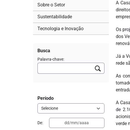
A Casa
Sobre o Setor
direit
Sustentabilidade
empres
Tecnologia e Inovação
Os pro
dos Ve
renováv
Busca
Já a V
Palavra-chave:
rede s
As con
tornad
entrad
Período
A Casa
de 2.1
acioni
De:
verde n