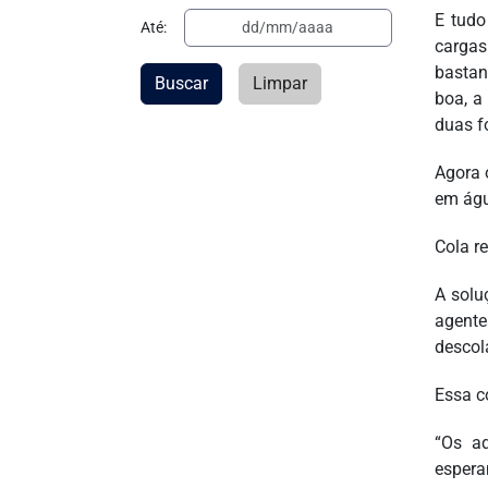
E tudo
Até:
cargas
bastan
Buscar
Limpar
boa, a
duas f
Agora 
em águ
Cola re
A solu
agente
descol
Essa c
“Os ad
espera