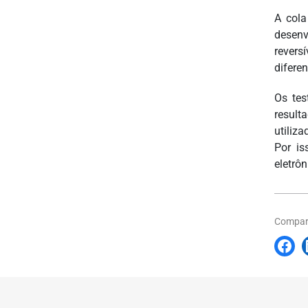
A cola
desenv
rever
difere
Os tes
result
utiliz
Por is
eletrôn
Compart