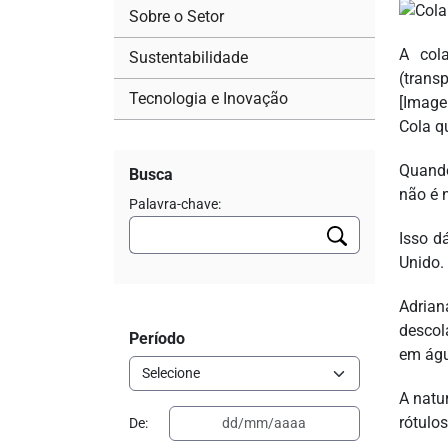
Sobre o Setor
A cola
Sustentabilidade
(transp
Tecnologia e Inovação
[Image
Cola q
Quando
Busca
não é 
Palavra-chave:
Isso d
Unido.
Adriana
descol
Período
em águ
A natu
rótulo
De: