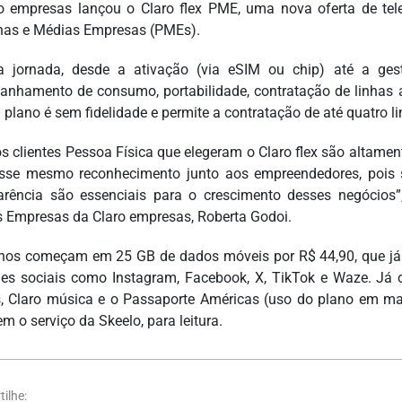
o empresas lançou o Claro flex PME, uma nova oferta de te
as e Médias Empresas (PMEs).
 jornada, desde a ativação (via eSIM ou chip) até a gestã
nhamento de consumo, portabilidade, contratação de linhas 
O plano é sem fidelidade e permite a contratação de até quatro l
s clientes Pessoa Física que elegeram o Claro flex são altamen
esse mesmo reconhecimento junto aos empreendedores, pois
arência são essenciais para o crescimento desses negócio
 Empresas da Claro empresas, Roberta Godoi.
nos começam em 25 GB de dados móveis por R$ 44,90, que já
es sociais como Instagram, Facebook, X, TikTok e Waze. Já o
s, Claro música e o Passaporte Américas (uso do plano em ma
m o serviço da Skeelo, para leitura.
ilhe: