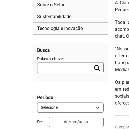
A Clar
Sobre o Setor
Pequen
Sustentabilidade
Toda a
Tecnologia e Inovação
acompa
chat. 
“Nosso
Busca
é ter 
Palavra-chave:
transp
Médias
Os pla
em red
sociai
Período
oferece
De:
Compart