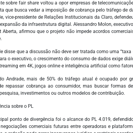
te sobre fair share voltou a opor empresas de telecomunicaçõe
ta que busca vedar a imposição de cobrança pelo tráfego de da
e, vice-presidente de Relações Institucionais da Claro, defend
expansão da infraestrutura digital. Alessandro Molon, executivo 
et Aberta, afirmou que o projeto não impede acordos comerciai
.
e disse que a discussão não deve ser tratada como uma “taxa d
Para o executivo, o crescimento do consumo de dados exige diálo
streaming em 4K, jogos online e inteligência artificial como fa
o Andrade, mais de 50% do tráfego atual é ocupado por gr
de repassar cobrança ao consumidor, mas buscar formas de
pesquisa, investimentos ou outros modelos de contribuição.
ência sobre o PL
cipal ponto de divergência foi o alcance do PL 4.019, defendi
r negociações comerciais futuras entre operadoras e platafor