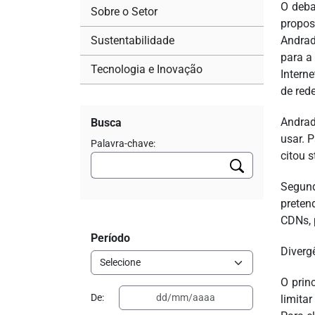
O deba
Sobre o Setor
propos
Sustentabilidade
Andrad
para a 
Tecnologia e Inovação
Intern
de rede
Andrad
Busca
usar. 
Palavra-chave:
citou 
Segund
preten
CDNs, 
Período
Diverg
O prin
De:
limita