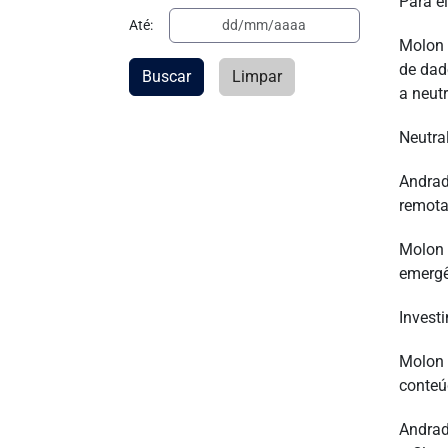
Para el
Até:
Molon 
de dad
Buscar
Limpar
a neutr
Neutra
Andrad
remota
Molon 
emergê
Invest
Molon 
conteú
Andrad