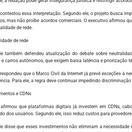
e, a redação pode gerar insegurança jurídica e restringir acordo
contestou essa interpretação. Segundo ele, o projeto busca im
os, mas não proíbe acordos comerciais. O executivo afirmou qu
alidade de rede.
lidade de rede
e também defendeu atualização do debate sobre neutralidade
 e carros autônomos, que exigem baixa latência e priorização té
respondeu que o Marco Civil da Internet já prevê exceções à neu
ncia. Para ele, a regra deve continuar impedindo discriminação 
imentos e CDNs
afirmou que plataformas digitais já investem em CDNs, cabo
do dos usuários. Segundo ele, isso reduz custos para provedores
e disse que esses investimentos não eliminam a necessidade 