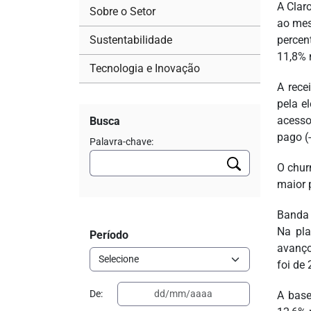
A Claro
Sobre o Setor
ao mes
Sustentabilidade
percen
11,8% 
Tecnologia e Inovação
A rece
pela e
acesso
Busca
pago (
Palavra-chave:
O chur
maior 
Banda 
Na pla
Período
avanço
foi de
De:
A base