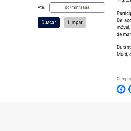
12,6% 
Até:
Partic
De aco
Buscar
Limpar
móvel,
de mar
Durant
Multi, 
Compart