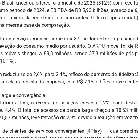
 Brasil encerrou o terceiro trimestre de 2025 (3T25) com receita
mo período de 2024, e EBITDA de R$ 5,93 bilhões, avanço de 6
tual acima da registrada um ano antes. O lucro operacional 
na mesma base de comparação.
ita de serviços móveis aumentou 8% no trimestre, impulsiona
levação do consumo médio por usuário. O ARPU móvel foi de R$
s móveis chegou a 89,3 milhões, sendo 57,8 milhões de pós-p
-10,1%).
n reduziu-se de 2,6% para 2,4%, reflexo do aumento da fideliza
parcela da receita da empresa, com R$ 7,15 bilhões provenientes
larga e convergência
taforma fixa, a receita de serviços cresceu 1,2%, com destaq
u 4,4%. O total de acessos de banda larga chegou a 10,53 mil
 21,87 milhões, leve retração de 2,9% devido à redução em voz fi
 de clientes de serviços convergentes (4Play) — que combin