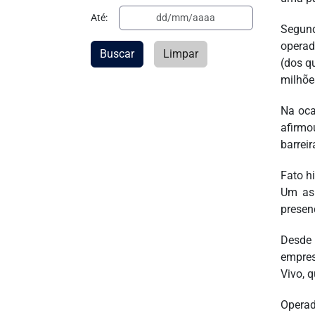
Até:
Segund
operad
Buscar
Limpar
(dos q
milhõe
Na oca
afirmo
barrei
Fato hi
Um asp
presen
Desde 
empres
Vivo, 
Operad