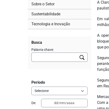
A Clar
Sobre o Setor
paulist
Sustentabilidade
Em val
Tecnologia e Inovação
milhão
A oper
bloque
Busca
que po
Palavra-chave:
Segund
perant
função
Segund
Período
em Rea
Merca
Com a 
De:
uma pa