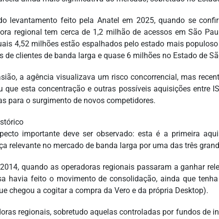
o levantamento feito pela Anatel em 2025, quando se confi
ora regional tem cerca de 1,2 milhão de acessos em São Paul
uais 4,52 milhões estão espalhados pelo estado mais populoso d
s de clientes de banda larga e quase 6 milhões no Estado de Sã
sião, a agência visualizava um risco concorrencial, mas recent
u que esta concentração e outras possíveis aquisições entre
ras para o surgimento de novos competidores.
stórico
ecto importante deve ser observado: esta é a primeira aqu
ça relevante no mercado de banda larga por uma das três gran
2014, quando as operadoras regionais passaram a ganhar rel
a havia feito o movimento de consolidação, ainda que tenha 
que chegou a cogitar a compra da Vero e da própria Desktop).
oras regionais, sobretudo aquelas controladas por fundos de in