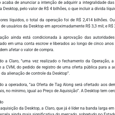
o acaba de anunciar a intenção de adquirir a integralidade das
a Desktop, pelo valor de R$ 4 bilhões, o que incluir a dívida líq
ores líquidos, o total da operação foi de R$ 2,414 bilhões. O
 de usuários da Desktop em aproximadamente R$ 3,3 mil; e R$ 
ação ainda está condicionada à aprovação das autoridades 
ado em uma conta escrow e liberados ao longo de cinco anos
dem afetar o valor de compra.
o a Claro, “uma vez realizado o fechamento da Operação, a C
e a CVM, do pedido de registro de uma oferta pública para a
 da alienação de controle da Desktop”.
o a operadora, “aa Oferta de Tag Along será ofertado aos de
is, no mínimo, igual ao Preço de Aquisição”. A Desktop tem cer
do
aquisição da Desktop, a Claro, que já é líder na banda larga e
rcela ainda mais significativa do mercado, sobretudo no Estad