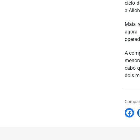
ciclo 
a Allo
Mais r
agora 
operad
A comp
menore
cabo q
dois m
Compart