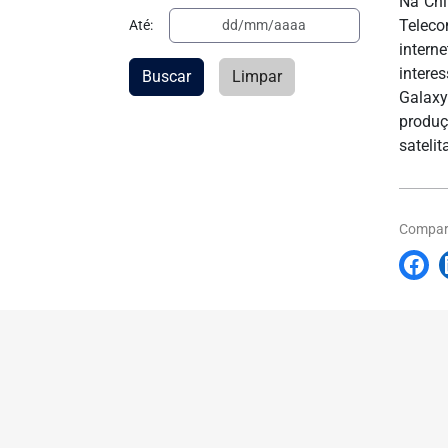
Na Chi
Teleco
Até:
intern
intere
Buscar
Limpar
Galaxy
produç
satelita
Compart