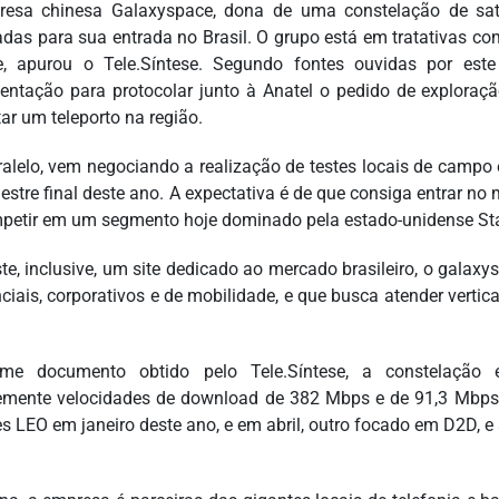
esa chinesa Galaxyspace, dona de uma constelação de saté
das para sua entrada no Brasil. O grupo está em tratativas com
e, apurou o Tele.Síntese. Segundo fontes ouvidas por este
ntação para protocolar junto à Anatel o pedido de exploração 
ar um teleporto na região.
alelo, vem negociando a realização de testes locais de campo 
estre final deste ano. A expectativa é de que consiga entrar no 
petir em um segmento hoje dominado pela estado-unidense Starl
ste, inclusive, um site dedicado ao mercado brasileiro, o galaxy
nciais, corporativos e de mobilidade, e que busca atender vertic
rme documento obtido pelo Tele.Síntese, a constelação
emente velocidades de download de 382 Mbps e de 91,3 Mbps
tes LEO em janeiro deste ano, e em abril, outro focado em D2D, 