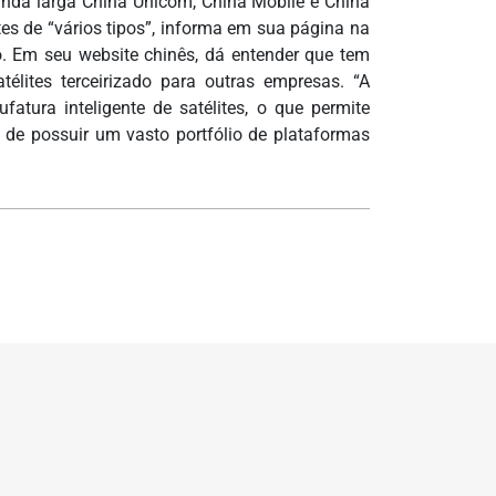
banda larga China Unicom, China Mobile e China
es de “vários tipos”, informa em sua página na
no. Em seu website chinês, dá entender que tem
élites terceirizado para outras empresas. “A
tura inteligente de satélites, o que permite
 de possuir um vasto portfólio de plataformas