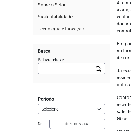
A empr
Sobre o Setor
avança
Sustentabilidade
ventur
docume
Tecnologia e Inovação
contrat
Em par
no trim
Busca
de com
Palavra-chave:
Já exi
reside
outros.
Confo
Período
recent
satéli
Gbps.
De: