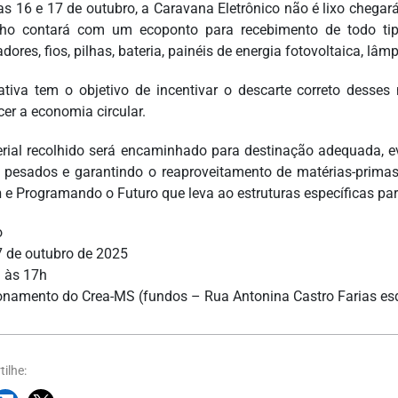
as 16 e 17 de outubro, a Caravana Eletrônico não é lixo chegar
ho contará com um ecoponto para recebimento de todo tipo d
dores, fios, pilhas, bateria, painéis de energia fotovoltaica, l
iativa tem o objetivo de incentivar o descarte correto desse
cer a economia circular.
rial recolhido será encaminhado para destinação adequada, 
 pesados e garantindo o reaproveitamento de matérias-primas 
n
e Programando o Futuro que leva ao estruturas específicas para
o
7 de outubro de 2025
 às 17h
onamento do Crea-MS (fundos – Rua Antonina Castro Farias es
ilhe: