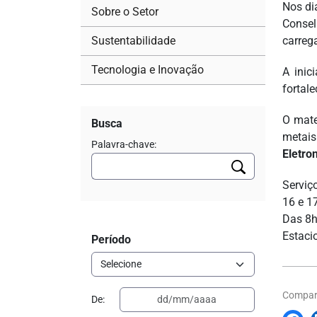
Nos di
Sobre o Setor
Consel
Sustentabilidade
carrega
Tecnologia e Inovação
A inic
fortale
O mate
Busca
metais
Palavra-chave:
Eletro
Serviç
16 e 1
Das 8h
Estaci
Período
Compart
De: