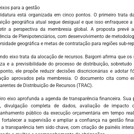
eixos para a gestão
idatura está organizada em cinco pontos. O primeiro trata 
buição geográfica atual segue desigual e que isso enfraquece 
letir a perspectiva da membresia global. A proposta prevê
ência de Plenipotenciários, com desenvolvimento de metodologia
ersidade geográfica e metas de contratação para regiões sub-re
ndo eixo trata da alocação de recursos. Baigorri afirma que
eza e a previsibilidade do processo de distribuição, sobretudo
ponto, ele propõe reduzir decisões discricionárias e adota
zação aprovados pela membresia. O documento cita como ex
arentes de Distribuição de Recursos (TRAC).
eiro eixo aprofunda a agenda de transparência financeira. S
te, divulgação completa de dados, avaliação de impacto
nhamento público da execução orçamentária em tempo real 
fortalecer a supervisão e ampliar a confiança na gestão fin
, a transparência tem sido chave, com criação de painéis inte