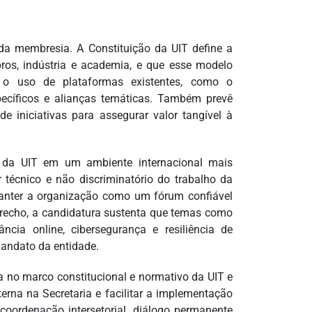
da membresia. A Constituição da UIT define a
os, indústria e academia, e que esse modelo
a o uso de plataformas existentes, como o
specíficos e alianças temáticas. Também prevê
e iniciativas para assegurar valor tangível à
al da UIT em um ambiente internacional mais
técnico e não discriminatório do trabalho da
 manter a organização como um fórum confiável
recho, a candidatura sustenta que temas como
ncia online, cibersegurança e resiliência de
mandato da entidade.
da no marco constitucional e normativo da UIT e
nterna na Secretaria e facilitar a implementação
oordenação intersetorial, diálogo permanente