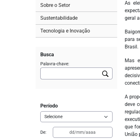
As ele
Sobre o Setor
expecta
Sustentabilidade
geral 
Tecnologia e Inovação
Baigor
para s
Brasil.
Busca
Mas e
Palavra-chave:
aprese
decisi
conect
A prop
deve c
Período
regula
execut
que fo
De:
União 