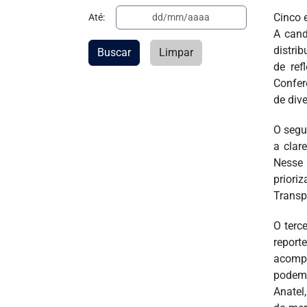
Cinco 
Até:
A cand
distri
Buscar
Limpar
de ref
Confer
de div
O segu
a clar
Nesse 
priori
Transp
O terc
repor
acompa
podem 
Anatel