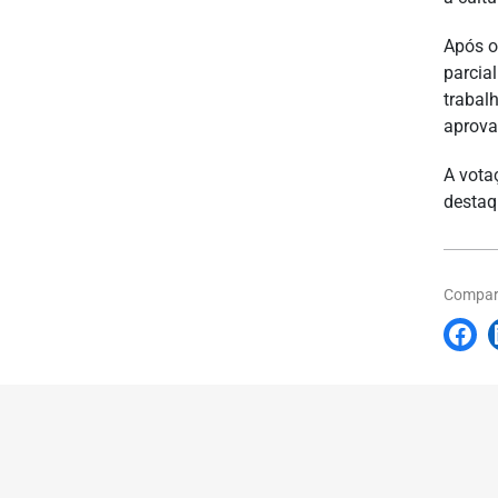
Após o
parcia
trabal
aprova
A vota
destaq
Compart