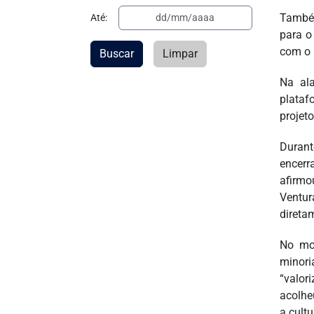
Também
Até:
para o
com o 
Buscar
Limpar
Na ala
plataf
projeto
Durant
encerr
afirmo
Ventur
direta
No mo
minori
“valor
acolhe
a cultu