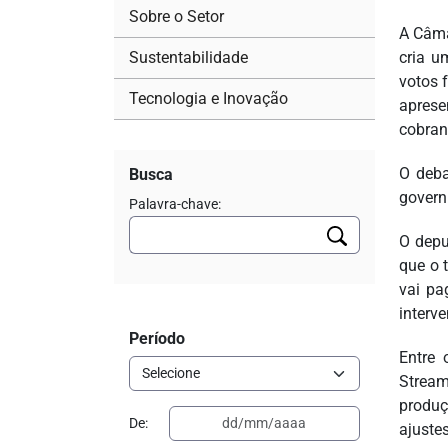
Sobre o Setor
A Câma
Sustentabilidade
cria u
votos 
Tecnologia e Inovação
aprese
cobran
O deba
Busca
govern
Palavra-chave:
O depu
que o 
vai pa
interv
Período
Entre 
Stream
produç
De:
ajustes