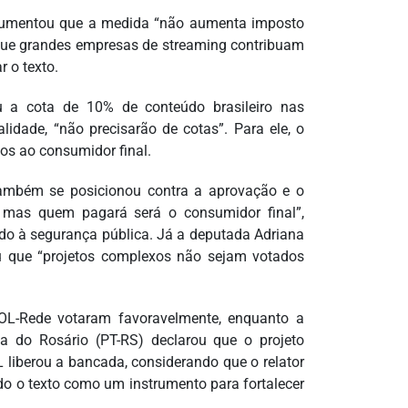
rgumentou que a medida “não aumenta imposto
m que grandes empresas de streaming contribuam
 o texto.
ou a cota de 10% de conteúdo brasileiro nas
idade, “não precisarão de cotas”. Para ele, o
stos ao consumidor final.
também se posicionou contra a aprovação e o
, mas quem pagará será o consumidor final”,
ado à segurança pública. Já a deputada Adriana
iu que “projetos complexos não sejam votados
L-Rede votaram favoravelmente, enquanto a
ia do Rosário (PT-RS) declarou que o projeto
PL liberou a bancada, considerando que o relator
do o texto como um instrumento para fortalecer