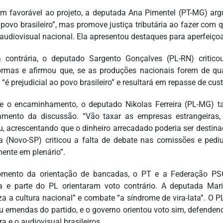
 favorável ao projeto, a deputada Ana Pimentel (PT-MG) a
 povo brasileiro”, mas promove justiça tributária ao fazer co
audiovisual nacional. Ela apresentou destaques para aperfeiçoar
 contrária, o deputado Sargento Gonçalves (PL-RN) critic
ormas e afirmou que, se as produções nacionais forem de qual
 “é prejudicial ao povo brasileiro” e resultará em repasse de cu
e o encaminhamento, o deputado Nikolas Ferreira (PL-MG) 
amento da discussão. “Vão taxar as empresas estrangeiras
u, acrescentando que o dinheiro arrecadado poderia ser destin
a (Novo-SP) criticou a falta de debate nas comissões e ped
mente em plenário”.
mento da orientação de bancadas, o PT e a Federação PSO
a e parte do PL orientaram voto contrário. A deputada Mar
iza a cultura nacional” e combate “a síndrome de vira-lata”. O 
u emendas do partido, e o governo orientou voto sim, defenden
ra e o audiovisual brasileiros.