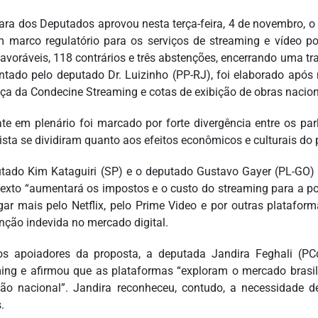
ra dos Deputados aprovou nesta terça-feira, 4 de novembro, o 
m marco regulatório para os serviços de streaming e vídeo p
favoráveis, 118 contrários e três abstenções, encerrando uma tr
ntado pelo deputado Dr. Luizinho (PP-RJ), foi elaborado apó
ça da Condecine Streaming e cotas de exibição de obras nacion
te em plenário foi marcado por forte divergência entre os p
ista se dividiram quanto aos efeitos econômicos e culturais do p
tado Kim Kataguiri (SP) e o deputado Gustavo Gayer (PL-GO) 
texto “aumentará os impostos e o custo do streaming para a po
gar mais pelo Netflix, pelo Prime Video e por outras platafo
enção indevida no mercado digital.
os apoiadores da proposta, a deputada Jandira Feghali (PC
ing e afirmou que as plataformas “exploram o mercado brasil
ão nacional”. Jandira reconheceu, contudo, a necessidade 
.