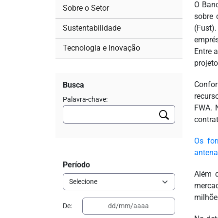
O Banc
Sobre o Setor
sobre 
Sustentabilidade
(Fust
emprés
Tecnologia e Inovação
Entre 
projet
Confor
Busca
recurs
Palavra-chave:
FWA. N
contra
Os for
antena
Período
Além d
mercad
milhõe
De: