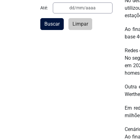
No det
utiliz
Até:
estaçõ
Buscar
Limpar
Ao fin
base 4
Redes 
No seg
em 202
homes
Outra 
Werthe
Em red
milhõe
Cenári
Ao fin