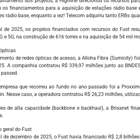
alhamento dos projetos, a Highline direcionou os recursos para
ou os financiamentos para a aquisição de estações rádio base e
es rádio base, enquanto a iez! Telecom adquiriu tanto ERBs q
al de 2025, os projetos financiados com recursos do Fust re
G e 5G, na construção de 616 torres e na aquisição de 54 mil
ópticas
mento de redes ópticas de acesso, a Alloha Fibra (Sumicity) f
5. A companhia contratou R$ 339,97 milhões junto ao BNDES
 passed.
empresa que recorreu ao fundo no ano passado foi a Proxxima
in. Nesse caso, a operadora contratou R$ 26,23 milhões, utiliz
es de alta capacidade (backbone e backhaul), a Brisanet fina
s.
o geral do Fust
al de dezembro de 2025, o Fust havia financiado R$ 2,8 bilhões