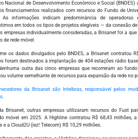
o Nacional de Desenvolvimento Econômico e Social (BNDES) 
os financiamentos realizados com recursos do Fundo de Univ
). As informações indicam predominância de operadoras 
timos em todos os tipos de projetos elegíveis — da conexão de
as empresas individualmente consideradas, a Brisanet foi a q
os de rede móvel.
me os dados divulgados pelo BNDES, a Brisanet contratou R
os foram destinados à implantação de 404 estações rádio base
enhuma outra das cinco empresas que recorreram ao fundo p
tou volume semelhante de recursos para expansão da rede no p
necedores da Brisanet são Intelbras, responsável pelos m
s
.
a Brisanet, outras empresas utilizaram recursos do Fust pa
o móvel em 2025. A Highline contratou R$ 68,43 milhões, a 
s e a Cloud2U (iez! Telecom) R$ 10,29 milhões.