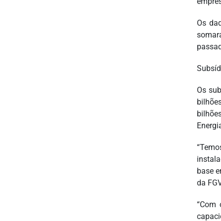
empres
Os dad
somara
passad
Subsíd
Os sub
bilhõe
bilhõe
Energia
“Temos
instal
base e
da FGV
“Com o
capaci