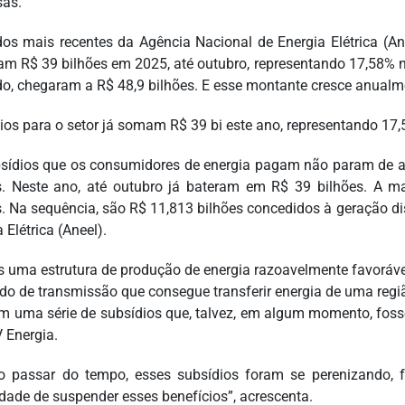
as.
os mais recentes da Agência Nacional de Energia Elétrica (An
m R$ 39 bilhões em 2025, até outubro, representando 17,58% n
o, chegaram a R$ 48,9 bilhões. E esse montante cresce anualment
ios para o setor já somam R$ 39 bi este ano, representando 17
sídios que os consumidores de energia pagam não param de 
s. Neste ano, até outubro já bateram em R$ 39 bilhões. A ma
s. Na sequência, são R$ 11,813 bilhões concedidos à geração di
 Elétrica (Aneel).
 uma estrutura de produção de energia razoavelmente favoráv
ado de transmissão que consegue transferir energia de uma regi
m uma série de subsídios que, talvez, em algum momento, foss
 Energia.
 passar do tempo, esses subsídios foram se perenizando, f
dade de suspender esses benefícios”, acrescenta.