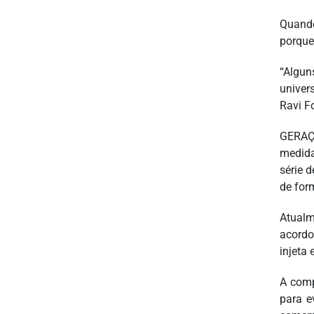
Quando
porque
“Algun
univer
Ravi F
GERAÇÃ
medida
série 
de for
Atualm
acordo
injeta 
A comp
para e