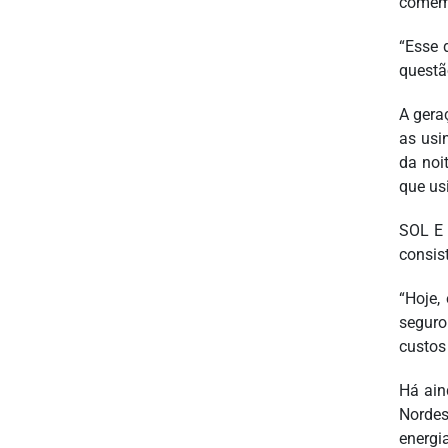
comemo
“Esse 
questã
A gera
as usi
da noi
que us
SOL E 
consis
“Hoje,
seguro
custos
Há ain
Nordes
energi