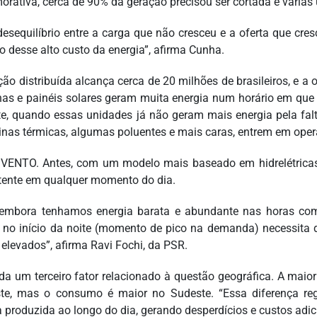
rativa, cerca de 90% da geração precisou ser cortada e várias
desequilíbrio entre a carga que não cresceu e a oferta que cr
o desse alto custo da energia”, afirma Cunha.
ção distribuída alcança cerca de 20 milhões de brasileiros, e a
nas e painéis solares geram muita energia num horário em que 
te, quando essas unidades já não geram mais energia pela fal
inas térmicas, algumas poluentes e mais caras, entrem em oper
VENTO. Antes, com um modelo mais baseado em hidrelétricas, 
tente em qualquer momento do dia.
 embora tenhamos energia barata e abundante nas horas com 
 no início da noite (momento de pico na demanda) necessita d
 elevados”, afirma Ravi Fochi, da PSR.
da um terceiro fator relacionado à questão geográfica. A maior
te, mas o consumo é maior no Sudeste. “Essa diferença reg
a produzida ao longo do dia, gerando desperdícios e custos adici