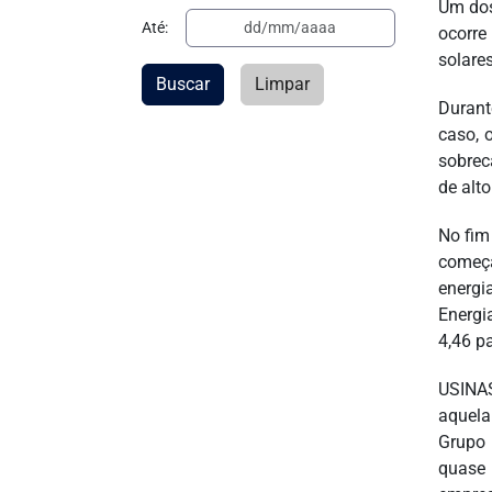
Um dos
Até:
ocorre
solare
Buscar
Limpar
Durant
caso, 
sobrec
de alto
No fim
começa
energi
Energi
4,46 p
USINAS
aquela
Grupo 
quase 