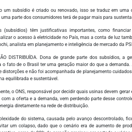
 um subsídio é criado ou renovado, isso se traduz em uma 
 uma parte dos consumidores terá de pagar mais para sustentar
s (subsídios) têm justificativas importantes, como financi
salizar o acesso à eletricidade no País, mas a conta de luz ta
ochi, analista em planejamento e inteligência de mercado da PS
O DISTRIBUÍDA. Dona de grande parte dos subsídios, a ger
 o fato de o Brasil ter uma geração maior do que a demanda. 
de distorções e não foi acompanhada de planejamento cuidado
ma equilibrada e sustentável.
ente, o ONS, responsável por decidir quais usinas devem gerar 
 com a oferta e a demanda, vem perdendo parte desse controle
energia diretamente na rede de distribuição.
lexidade do sistema, causada pelo avanço descontrolado, fic
vitar um colapso, dado que o cenário era de aumento de pr