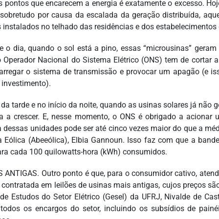
 pontos que encarecem a energia é exatamente o excesso. Hoj
 sobretudo por causa da escalada da geração distribuída, aq
s instalados no telhado das residências e dos estabelecimentos
e o dia, quando o sol está a pino, essas “microusinas” gera
o Operador Nacional do Sistema Elétrico (ONS) tem de cortar 
arregar o sistema de transmissão e provocar um apagão (e is
 investimento).
 da tarde e no início da noite, quando as usinas solares já não
 a crescer. E, nesse momento, o ONS é obrigado a acionar us
a dessas unidades pode ser até cinco vezes maior do que a médi
a Eólica (Abeeólica), Elbia Gannoun. Isso faz com que a bande
ara cada 100 quilowatts-hora (kWh) consumidos.
 ANTIGAS. Outro ponto é que, para o consumidor cativo, atendi
 contratada em leilões de usinas mais antigas, cujos preços sã
de Estudos do Setor Elétrico (Gesel) da UFRJ, Nivalde de Ca
todos os encargos do setor, incluindo os subsídios de painéi