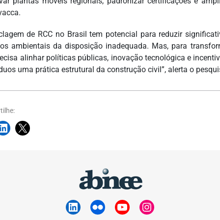
ivar plantas móveis regionais, padronizar certificações e ampl
vacca.
iclagem de RCC no Brasil tem potencial para reduzir signific
os ambientais da disposição inadequada. Mas, para transform
recisa alinhar políticas públicas, inovação tecnológica e ince
duos uma prática estrutural da construção civil”, alerta o pesqui
ilhe: