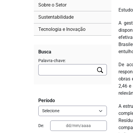
Sobre o Setor
Estudo
Sustentabilidade
A gest
Tecnologia e Inovação
dispon
efeti
Brasil
entulh
Busca
Palavra-chave:
De aco
respon
obras 
2,46 e
relevâ
Período
A estr
comple
Resídu
De:
compar