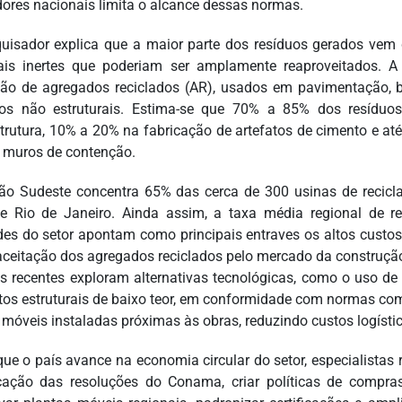
dores nacionais limita o alcance dessas normas.
uisador explica que a maior parte dos resíduos gerados vem 
ais inertes que poderiam ser amplamente reaproveitados. A 
ão de agregados reciclados (AR), usados em pavimentação, ba
tos não estruturais. Estima-se que 70% a 85% dos resídu
strutura, 10% a 20% na fabricação de artefatos de cimento e a
e muros de contenção.
ão Sudeste concentra 65% das cerca de 300 usinas de recic
e Rio de Janeiro. Ainda assim, a taxa média regional de 
des do setor apontam como principais entraves os altos custos 
aceitação dos agregados reciclados pelo mercado da construçã
s recentes exploram alternativas tecnológicas, como o uso de 
tos estruturais de baixo teor, em conformidade com normas co
 móveis instaladas próximas às obras, reduzindo custos logísti
que o país avance na economia circular do setor, especialistas 
cação das resoluções do Conama, criar políticas de compras 