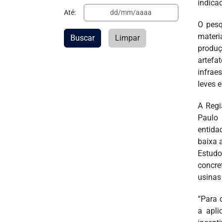
indica
Até:
O pesq
materi
Buscar
Limpar
produç
artefa
infrae
leves 
A Regi
Paulo 
entida
baixa 
Estudo
concre
usinas
“Para 
a apli