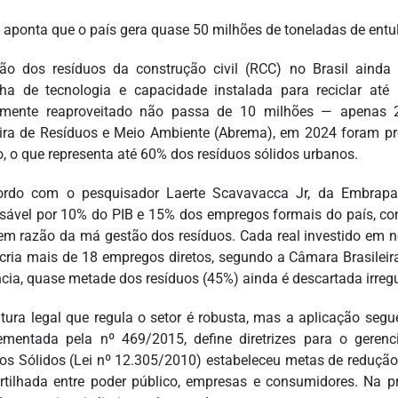
 aponta que o país gera quase 50 milhões de toneladas de entu
ão dos resíduos da construção civil (RCC) no Brasil ainda 
ha de tecnologia e capacidade instalada para reciclar at
vamente reaproveitado não passa de 10 milhões — apenas 
eira de Resíduos e Meio Ambiente (Abrema), em 2024 foram pr
o, o que representa até 60% dos resíduos sólidos urbanos.
rdo com o pesquisador Laerte Scavavacca Jr, da Embrapa M
sável por 10% do PIB e 15% dos empregos formais do país, co
em razão da má gestão dos resíduos. Cada real investido em 
 cria mais de 18 empregos diretos, segundo a Câmara Brasileir
ncia, quase metade dos resíduos (45%) ainda é descartada irreg
utura legal que regula o setor é robusta, mas a aplicação se
mentada pela nº 469/2015, define diretrizes para o geren
os Sólidos (Lei nº 12.305/2010) estabeleceu metas de redução 
tilhada entre poder público, empresas e consumidores. Na prá