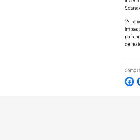
incent
Scana
“A rec
impact
país p
de resí
Compart