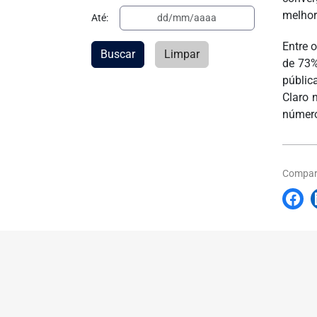
melhora
Até:
Entre 
Buscar
Limpar
de 73%
públic
Claro 
número
Compart