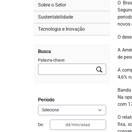
O Bras
Sobre o Setor
Segund
Sustentabilidade
períod
novos 
Tecnologia e Inovação
O dese
A Amér
Busca
de pes
Palavra-chave:
A comp
4,6% n
Banda 
Na ope
Período
com 17
O rela
fixa, 
De:
conver