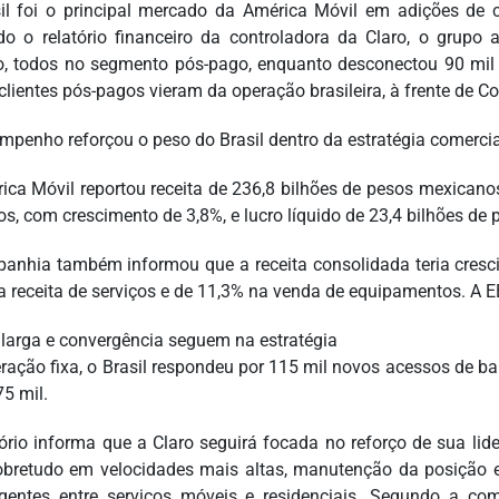
il foi o principal mercado da América Móvil em adições de c
o o relatório financeiro da controladora da Claro, o grupo
o, todos no segmento pós-pago, enquanto desconectou 90 mil u
clientes pós-pagos vieram da operação brasileira, à frente de C
mpenho reforçou o peso do Brasil dentro da estratégia comerci
ica Móvil reportou receita de 236,8 bilhões de pesos mexicanos
os, com crescimento de 3,8%, e lucro líquido de 23,4 bilhões de
anhia também informou que a receita consolidada teria cres
a receita de serviços e de 11,3% na venda de equipamentos. A 
larga e convergência seguem na estratégia
ração fixa, o Brasil respondeu por 115 mil novos acessos de ba
5 mil.
tório informa que a Claro seguirá focada no reforço de sua l
sobretudo em velocidades mais altas, manutenção da posição 
gentes entre serviços móveis e residenciais. Segundo a com