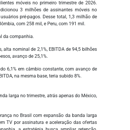
lientes móveis no primeiro trimestre de 2026.
 adicionou 3 milhões de assinantes móveis no
suários pré-pagos. Desse total, 1,3 milhão de
olômbia, com 258 mil, e Peru, com 191 mil.
al da companhia.
, alta nominal de 2,1%, EBITDA de 94,5 bilhões
 pesos, avanço de 25,1%.
cido 6,1% em câmbio constante, com avanço de
EBITDA, na mesma base, teria subido 8%.
nda larga no trimestre, atrás apenas do México,
iderança no Brasil com expansão da banda larga
em TV por assinatura e aceleração das ofertas
panhia, a estratégia busca ampliar retenção,