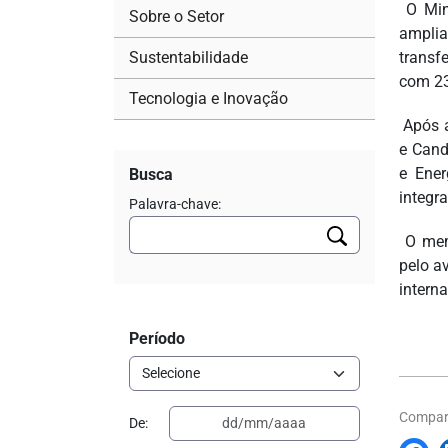
O Mini
Sobre o Setor
amplia
Sustentabilidade
transf
com 23
Tecnologia e Inovação
Após a
e Cand
e Ener
Busca
integr
Palavra-chave:
O memo
pelo a
intern
Período
Compart
De: