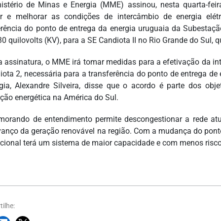
stério de Minas e Energia (MME) assinou, nesta quarta-fe
r e melhorar as condições de intercâmbio de energia elé
erência do ponto de entrega da energia uruguaia da Subestaçã
0 quilovolts (KV), para a SE Candiota II no Rio Grande do Sul,
 assinatura, o MME irá tomar medidas para a efetivação da int
iota 2, necessária para a transferência do ponto de entrega de
gia, Alexandre Silveira, disse que o acordo é parte dos obj
ação energética na América do Sul.
rando de entendimento permite descongestionar a rede atu
vanço da geração renovável na região. Com a mudança do ponto 
acional terá um sistema de maior capacidade e com menos risco
ilhe: