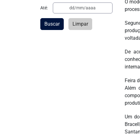
O mode
Até:
proces
Segund
Buscar
Limpar
produç
voltad
De aco
conhec
interna
Feira 
Além d
compos
produt
Um dos
Bracel
Santana