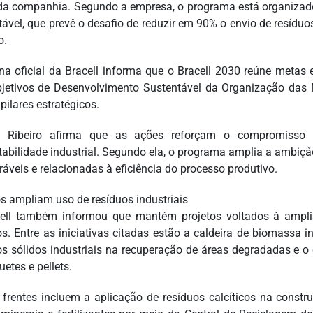
da companhia. Segundo a empresa, o programa está organizado 
tável, que prevê o desafio de reduzir em 90% o envio de resíduos
o.
na oficial da Bracell informa que o Bracell 2030 reúne metas
jetivos de Desenvolvimento Sustentável da Organização das
pilares estratégicos.
a Ribeiro afirma que as ações reforçam o compromisso
tabilidade industrial. Segundo ela, o programa amplia a ambi
áveis e relacionadas à eficiência do processo produtivo.
os ampliam uso de resíduos industriais
ell também informou que mantém projetos voltados à amplia
os. Entre as iniciativas citadas estão a caldeira de biomassa i
os sólidos industriais na recuperação de áreas degradadas e 
uetes e pellets.
 frentes incluem a aplicação de resíduos calcíticos na const