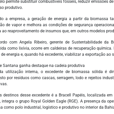
lo permite substituir combustíveis fósseis, reduzir emissões de 
so produtivo.
o a empresa, a geração de energia a partir da biomassa t
ão de vapor e melhora as condições de segurança operacional.
a ao reaproveitamento de insumos que, em outros modelos prod
rdo com Angela Ribeiro, gerente de Sustentabilidade da B
ida como lixívia, ocorre em caldeiras de recuperação química
 de energia e, quando há excedente, viabilizar a exportação ao s
de Santana ganha destaque na cadeia produtiva
a utilização interna, o excedente de biomassa sólida é di
to por resíduos como cascas, serragem, lodo e rejeitos indust
ivas.
 destinos desse excedente é a Bracell Papéis, localizada em
l, integra o grupo Royal Golden Eagle (RGE). A presença da ope
 como polo industrial, logístico e produtivo no interior da Bahi