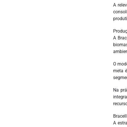
A rele
consol
produt
Produç
A Brac
biomas
ambien
O mode
meta é
segmen
Na prá
integr
recurs
Bracel
A estr