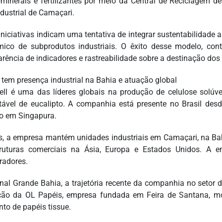
minerais e fertilizantes por meio da Central de Reciclagem de
ndustrial de Camaçari.
iniciativas indicam uma tentativa de integrar sustentabilidade 
ico de subprodutos industriais. O êxito desse modelo, co
arência de indicadores e rastreabilidade sobre a destinação dos
l tem presença industrial na Bahia e atuação global
ell é uma das líderes globais na produção de celulose solúv
tável de eucalipto. A companhia está presente no Brasil des
o em Singapura.
s, a empresa mantém unidades industriais em Camaçari, na Bah
ruturas comerciais na Ásia, Europa e Estados Unidos. A 
radores.
nal Grande Bahia, a trajetória recente da companhia no setor d
ção da OL Papéis, empresa fundada em Feira de Santana, m
to de papéis tissue.