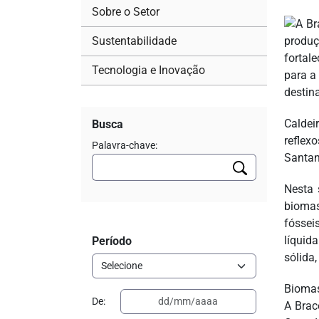
Sobre o Setor
Sustentabilidade
Tecnologia e Inovação
Caldei
Busca
reflex
Palavra-chave:
Santan
Nesta 
biomas
fóssei
líquid
Período
sólida
Biomas
De:
A Brac