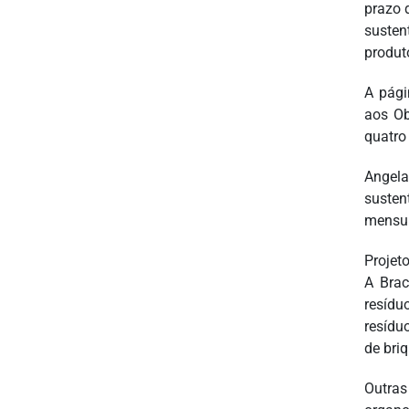
prazo 
susten
produt
A pági
aos Ob
quatro 
Angel
susten
mensur
Projet
A Brac
resídu
resídu
de briq
Outras