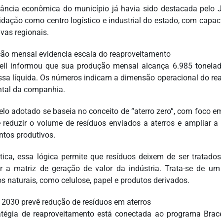
vância econômica do município já havia sido destacada pelo 
idação como centro logístico e industrial do estado, com capaci
ivas regionais.
ão mensal evidencia escala do reaproveitamento
ell informou que sua produção mensal alcança 6.985 tonela
sa líquida. Os números indicam a dimensão operacional do rea
tal da companhia.
lo adotado se baseia no conceito de “aterro zero”, com foco em
 reduzir o volume de resíduos enviados a aterros e ampliar a
tos produtivos.
tica, essa lógica permite que resíduos deixem de ser trata
ar a matriz de geração de valor da indústria. Trata-se de u
os naturais, como celulose, papel e produtos derivados.
l 2030 prevê redução de resíduos em aterros
atégia de reaproveitamento está conectada ao programa Brace