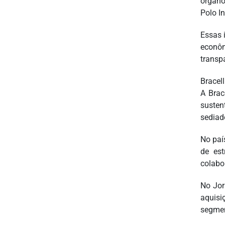
organo
Polo I
Essas 
econôm
transp
Bracel
A Brac
susten
sediad
No paí
de est
colabo
No Jor
aquisi
segmen