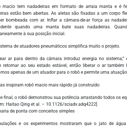
 macio tem nadadeiras em formato de arraia manta e é fe
iras estão bem abertas. As aletas são fixadas a um corpo fl
er bombeada com ar. Inflar a câmara-de-ar força as nadad
ndente quando uma manta bate suas nadadeiras. Quand
aneamente à sua posição inicial.
istema de atuadores pneumáticos simplifica muito o projeto.
ar ar para dentro da câmara introduz energia no sistema,” e
 retornar ao seu estado estável, então liberar o ar também l
amos apenas de um atuador para o robô e permite uma atuação 
te final, o robô demonstrou sua potência arrastando todos os e
m: Haitao Qing et al. – 10.1126/sciadv.adq4222]
aria de ponta com conceitos simples
mulações e os experimentos mostraram que o jato de água