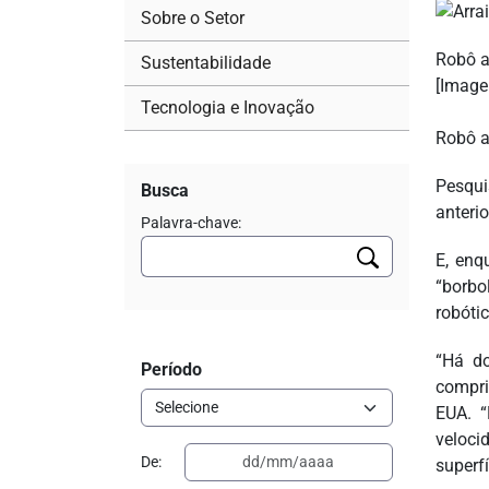
Sobre o Setor
Robô a
Sustentabilidade
[Image
Tecnologia e Inovação
Robô a
Pesqui
Busca
anterio
Palavra-chave:
E, enq
“borbo
robóti
“Há do
Período
compri
EUA. “
veloci
De:
superf