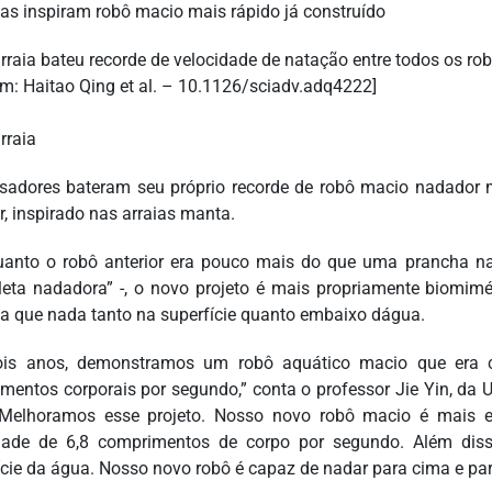
rraia bateu recorde de velocidade de natação entre todos os ro
m: Haitao Qing et al. – 10.1126/sciadv.adq4222]
rraia
sadores bateram seu próprio recorde de robô macio nadador
r, inspirado nas arraias manta.
uanto o robô anterior era pouco mais do que uma prancha 
leta nadadora” -, o novo projeto é mais propriamente biomim
ca que nada tanto na superfície quanto embaixo dágua.
is anos, demonstramos um robô aquático macio que era ca
mentos corporais por segundo,” conta o professor Jie Yin, da U
Melhoramos esse projeto. Nosso novo robô macio é mais ef
dade de 6,8 comprimentos de corpo por segundo. Além diss
ície da água. Nosso novo robô é capaz de nadar para cima e par