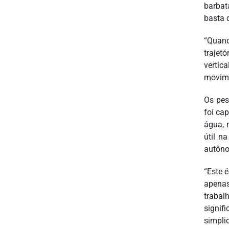
barbat
basta 
“Quand
trajet
vertic
movime
Os pes
foi ca
água, 
útil n
autôn
“Este 
apenas
traba
signif
simpli