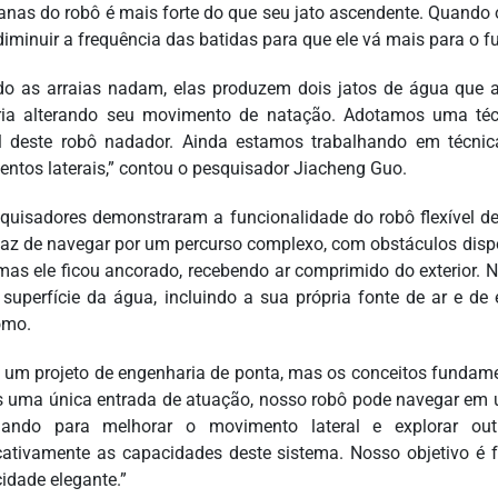
anas do robô é mais forte do que seu jato ascendente. Quando 
diminuir a frequência das batidas para que ele vá mais para o f
o as arraias nadam, elas produzem dois jatos de água que 
ória alterando seu movimento de natação. Adotamos uma té
al deste robô nadador. Ainda estamos trabalhando em técn
ntos laterais,” contou o pesquisador Jiacheng Guo.
quisadores demonstraram a funcionalidade do robô flexível de
paz de navegar por um percurso complexo, com obstáculos disp
mas ele ficou ancorado, recebendo ar comprimido do exterior. 
a superfície da água, incluindo a sua própria fonte de ar e d
omo.
é um projeto de engenharia de ponta, mas os conceitos fundamen
 uma única entrada de atuação, nosso robô pode navegar em 
lhando para melhorar o movimento lateral e explorar ou
icativamente as capacidades deste sistema. Nosso objetivo é
cidade elegante.”