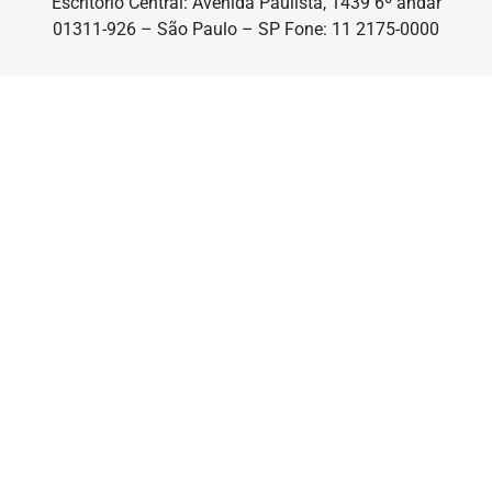
Escritório Central: Avenida Paulista, 1439 6º andar
01311-926 – São Paulo – SP Fone: 11 2175-0000