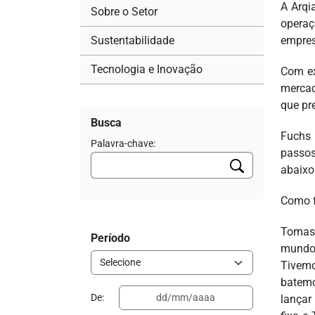
A Arqi
Sobre o Setor
operaç
Sustentabilidade
empres
Tecnologia e Inovação
Com ex
mercad
que pr
Busca
Fuchs 
Palavra-chave:
passos
abaixo
Como f
Tomas 
Período
mundo 
Tivemo
batemo
De:
lançar