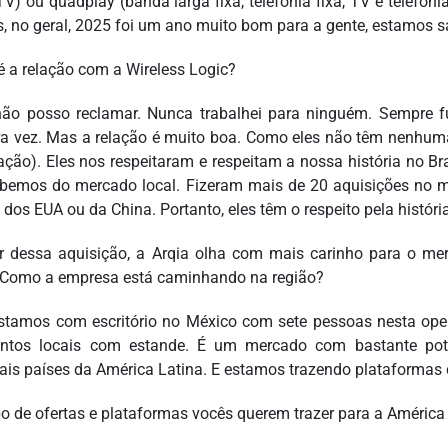
 TV) ou quadplay (banda larga fixa, telefonia fixa, TV e telefo
s, no geral, 2025 foi um ano muito bom para a gente, estamos sa
 a relação com a Wireless Logic?
não posso reclamar. Nunca trabalhei para ninguém. Sempre fu
ra vez. Mas a relação é muito boa. Como eles não têm nenhuma
lação). Eles nos respeitaram e respeitam a nossa história no
bemos do mercado local. Fizeram mais de 20 aquisições no 
 dos EUA ou da China. Portanto, eles têm o respeito pela históri
ir dessa aquisição, a Arqia olha com mais carinho para o m
. Como a empresa está caminhando na região?
stamos com escritório no México com sete pessoas nesta op
ntos locais com estande. É um mercado com bastante pote
pais países da América Latina. E estamos trazendo plataformas d
po de ofertas e plataformas vocês querem trazer para a América