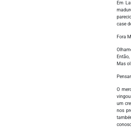
Em Lat
maduro
pareci
case d
Fora M
Olhamo
Então,
Mas ol
Pensan
O merc
vingou
um cre
nos pr
também
conosc