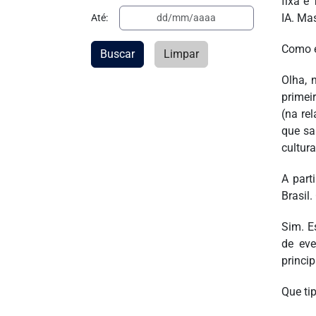
fixa e
IA. Ma
Até:
Como é
Buscar
Limpar
Olha, 
primei
(na re
que sa
cultura
A part
Brasil
Sim. E
de eve
princi
Que ti