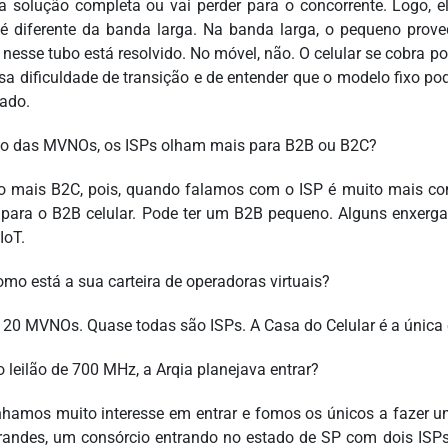
a solução completa ou vai perder para o concorrente. Logo, ele
é diferente da banda larga. Na banda larga, o pequeno prove
 nesse tubo está resolvido. No móvel, não. O celular se cobra p
sa dificuldade de transição e de entender que o modelo fixo po
tado.
o das MVNOs, os ISPs olham mais para B2B ou B2C?
o mais B2C, pois, quando falamos com o ISP é muito mais c
para o B2B celular. Pode ter um B2B pequeno. Alguns enxer
IoT.
omo está a sua carteira de operadoras virtuais?
20 MVNOs. Quase todas são ISPs. A Casa do Celular é a única e
o leilão de 700 MHz, a Arqia planejava entrar?
nhamos muito interesse em entrar e fomos os únicos a fazer u
randes, um consórcio entrando no estado de SP com dois ISPs