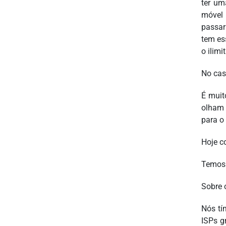
ter um
móvel 
passar
tem es
o ilimi
No cas
É muit
olham 
para o 
Hoje c
Temos 
Sobre 
Nós tí
ISPs g