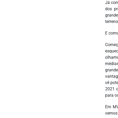
Já com
dos pr
grande
terren
E como
Começa
esquec
olhamo
médias
grande
vantag
vê pot
2021 c
para o
Em MVN
vemos 