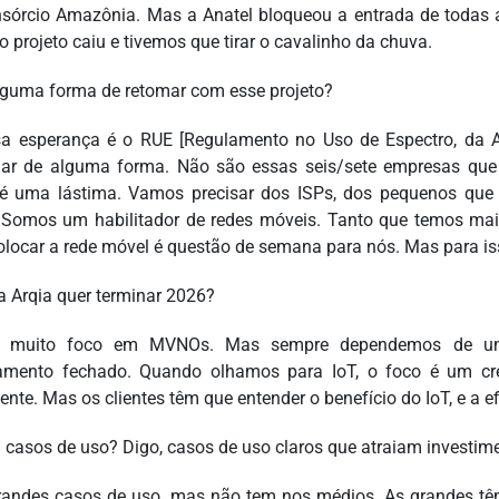
sórcio Amazônia. Mas a Anatel bloqueou a entrada de todas 
o projeto caiu e tivemos que tirar o cavalinho da chuva.
guma forma de retomar com esse projeto?
a esperança é o RUE [Regulamento no Uso de Espectro, da A
har de alguma forma. Não são essas seis/sete empresas que
 é uma lástima. Vamos precisar dos ISPs, dos pequenos que
. Somos um habilitador de redes móveis. Tanto que temos mais
olocar a rede móvel é questão de semana para nós. Mas para is
 Arqia quer terminar 2026?
 muito foco em MVNOs. Mas sempre dependemos de um t
amento fechado. Quando olhamos para IoT, o foco é um cre
nte. Mas os clientes têm que entender o benefício do IoT, e a ef
 casos de uso? Digo, casos de uso claros que atraiam investim
andes casos de uso, mas não tem nos médios. As grandes tê