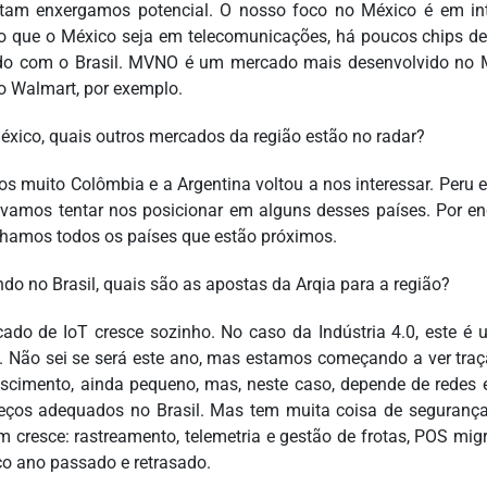
am enxergamos potencial. O nosso foco no México é em inte
 que o México seja em telecomunicações, há poucos chips de 
do com o Brasil. MVNO é um mercado mais desenvolvido no M
o Walmart, por exemplo.
éxico, quais outros mercados da região estão no radar?
s muito Colômbia e a Argentina voltou a nos interessar. Peru
 vamos tentar nos posicionar em alguns desses países. Por e
hamos todos os países que estão próximos.
do no Brasil, quais são as apostas da Arqia para a região?
ado de IoT cresce sozinho. No caso da Indústria 4.0, este 
. Não sei se será este ano, mas estamos começando a ver tr
scimento, ainda pequeno, mas, neste caso, depende de redes e
eços adequados no Brasil. Mas tem muita coisa de segurança qu
 cresce: rastreamento, telemetria e gestão de frotas, POS m
o ano passado e retrasado.