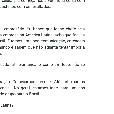
nia celular). E começamos a ver muita coisa com
tisfeitos com os resultados.
i empresário. Eu brinco que tenho chefe pela
 empresa na América Latina, acho que facilita
 Brasil. E temos uma boa comunicação, entendem
mundo e sabem que não adianta tentar impor a
a.
ercado latino-americano como um todo, não só
eração. Começamos a vender. Até participamos
ncial. No geral, estamos indo para um dos
o grupo para o Brasil.
 Latina?