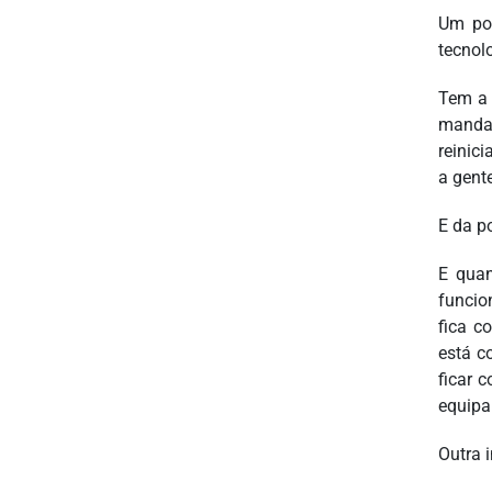
Um pou
tecnolo
Tem a I
mandar
reinic
a gent
E da p
E quan
funcio
fica c
está c
ficar 
equipa
Outra 