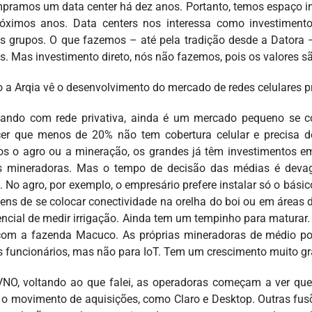
pramos um data center há dez anos. Portanto, temos espaço int
óximos anos. Data centers nos interessa como investimen
s grupos. O que fazemos – até pela tradição desde a Datora –
os. Mas investimento direto, nós não fazemos, pois os valores sã
 a Arqia vê o desenvolvimento do mercado de redes celulares 
ndo com rede privativa, ainda é um mercado pequeno se co
er que menos de 20% não tem cobertura celular e precisa de
s o agro ou a mineração, os grandes já têm investimentos em
 mineradoras. Mas o tempo de decisão das médias é devagar
. No agro, por exemplo, o empresário prefere instalar só o básic
ens de se colocar conectividade na orelha do boi ou em áreas d
encial de medir irrigação. Ainda tem um tempinho para maturar.
om a fazenda Macuco. As próprias mineradoras de médio por
s funcionários, mas não para IoT. Tem um crescimento muito gr
O, voltando ao que falei, as operadoras começam a ver que
o movimento de aquisições, como Claro e Desktop. Outras fusõ