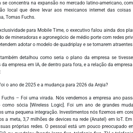
a se concentra na expansão no mercado latino-americano, c
ão local que deve levar aos mexicanos internet das coisas
a, Tomas Fuchs.
clusividade para Mobile Time, o executivo falou ainda dos pla
o de mineradoras e agronegócio de médio porte com redes pri
etendem adotar o modelo de quadriplay e se tornarem atraentes 
também detalhou como seria o plano da empresa se tivesse 
 da empresa em IA, de dentro para fora, e a relação da empresa
:
oi o ano de 2025 e a mudança para 2026 da Arqia?
Fuchs – Foi uma virada. Nós vendemos a empresa ano passa
como sócia [Wireless Logic]. Foi um ano de grandes muda
s uma pequena integração. Investimentos nós fizemos em core 
s a meta, 3,7 milhões de devices na rede (Anatel) em IoT. E
 suas próprias redes. O pessoal está um pouco preocupado em n