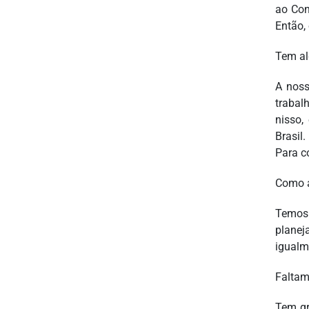
ao Con
Então, 
Tem al
A noss
trabal
nisso,
Brasil
Para c
Como a
Temos
planej
igualme
Faltam
Tem gr