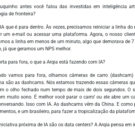
quinho antes você falou das investidas em inteligência ar
gia de fronteira?
A que é para dentro. Às vezes, precisamos reiniciar a linha do ra
 um e-mail ou acessar uma plataforma. Agora, o nosso cl
iamos a linha em menos de um minuto, algo que demorava de 7 a
e, já que geramos um NPS melhor.
orta para fora, o que a Arqia está fazendo com IA?
do vamos para fora, olhamos câmeras de carro (dashcam) c
na são as dashcams. Nós estamos trazendo essas câmeras que
om o olho fechado num tempo de mais de dois segundos. O sis
om muito sono. É melhor você parar o carro’ ou ele abre um c
conversando. Isso com IA. As dashcams vêm da China. E como p
mentos, e um brasileiro, para fazer a tropicalização da platafo
iniciativa próxima de IA são os data centers? A Arqia pensa em i