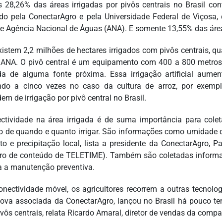
 28,26% das áreas irrigadas por pivôs centrais no Brasil c
ado pela ConectarAgro e pela Universidade Federal de Viços
 e Agência Nacional de Águas (ANA). E somente 13,55% das área
xistem 2,2 milhões de hectares irrigados com pivôs centrais, 
ANA. O pivô central é um equipamento com 400 a 800 metros
da de alguma fonte próxima. Essa irrigação artificial aumen
do a cinco vezes no caso da cultura de arroz, por exemplo
em de irrigação por pivô central no Brasil.
ctividade na área irrigada é de suma importância para colet
o de quando e quanto irrigar. São informações como umidade d
to e precipitação local, lista a presidente da ConectarAgro,
iro de conteúdo de TELETIME). Também são coletadas inform
a a manutenção preventiva.
nectividade móvel, os agricultores recorrem a outras tecnolo
ova associada da ConectarAgro, lançou no Brasil há pouco te
ivôs centrais, relata Ricardo Amaral, diretor de vendas da co