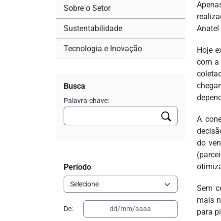
Apenas
Sobre o Setor
realiz
Sustentabilidade
Anatel
Tecnologia e Inovação
Hoje e
com a 
coleta
chegan
Busca
depend
Palavra-chave:
A cone
decisã
do ven
(parce
otimiz
Período
Sem co
mais n
De:
para p