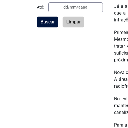
Já a a
Até:
que a 
infraçõ
Buscar
Limpar
Primei
Mesmo 
tratar
sufici
próxim
Nova c
A área
radiof
No ent
manten
canali
Para a