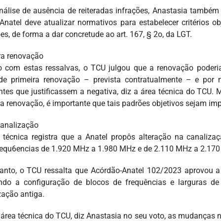
nálise de ausência de reiteradas infrações, Anastasia també
Anatel deve atualizar normativos para estabelecer critérios ob
es, de forma a dar concretude ao art. 167, § 2o, da LGT.
ra renovação
com estas ressalvas, o TCU julgou que a renovação poderia
 de primeira renovação – prevista contratualmente – e por 
entes que justificassem a negativa, diz a área técnica do TC
a renovação, é importante que tais padrões objetivos sejam im
analização
 técnica registra que a Anatel propôs alteração na canaliz
requ6encias de 1.920 MHz a 1.980 MHz e de 2.110 MHz a 2.170 M
anto, o TCU ressalta que Acórdão-Anatel 102/2023 aprovou a
do a configuração de blocos de frequências e larguras de
zação antiga.
 área técnica do TCU, diz Anastasia no seu voto, as mudanças n