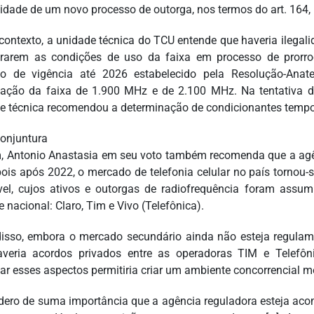
idade de um novo processo de outorga, nos termos do art. 164, i
contexto, a unidade técnica do TCU entende que haveria ilega
erarem as condições de uso da faixa em processo de prorr
o de vigência até 2026 estabelecido pela Resolução-Anat
zação da faixa de 1.900 MHz e de 2.100 MHz. Na tentativa de
e técnica recomendou a determinação de condicionantes tempo
onjuntura
m, Antonio Anastasia em seu voto também recomenda que a agê
 pois após 2022, o mercado de telefonia celular no país torno
el, cujos ativos e outorgas de radiofrequência foram assum
 nacional: Claro, Tim e Vivo (Telefônica).
isso, embora o mercado secundário ainda não esteja regulame
veria acordos privados entre as operadoras TIM e Telefôn
ar esses aspectos permitiria criar um ambiente concorrencial me
dero de suma importância que a agência reguladora esteja a