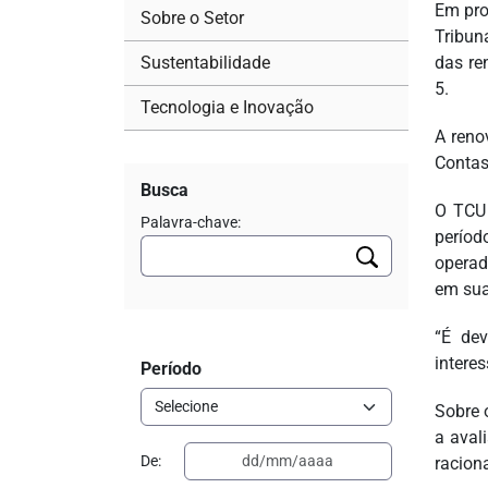
Em pro
Sobre o Setor
Tribun
Sustentabilidade
das re
5.
Tecnologia e Inovação
A reno
Contas
Busca
O TCU 
Palavra-chave:
períod
operad
em sua
“É dev
intere
Período
Sobre 
a aval
De:
racion