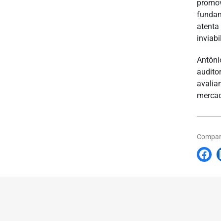
promov
fundam
atenta
inviabi
Antôn
audito
avalia
mercad
Compart