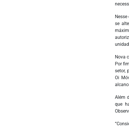
necess
Nesse 
se alt
máxim
autori
unidad
Nova c
Por fi
setor,
Oi Móv
alcance
Além d
que ha
Observ
“Consi