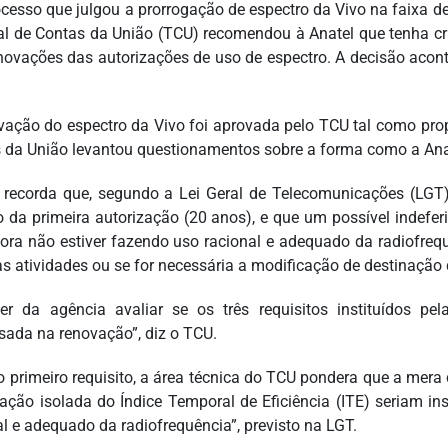
cesso que julgou a prorrogação de espectro da Vivo na faixa d
al de Contas da União (TCU) recomendou à Anatel que tenha cri
novações das autorizações de uso de espectro. A decisão acon
vação do espectro da Vivo foi aprovada pelo TCU tal como prop
 da União levantou questionamentos sobre a forma como a Anate
recorda que, segundo a Lei Geral de Telecomunicações (LGT),
o da primeira autorização (20 anos), e que um possível indef
ora não estiver fazendo uso racional e adequado da radiofrequ
s atividades ou se for necessária a modificação de destinação 
er da agência avaliar se os três requisitos instituídos 
ssada na renovação”, diz o TCU.
o primeiro requisito, a área técnica do TCU pondera que a mera 
iação isolada do Índice Temporal de Eficiência (ITE) seriam ins
al e adequado da radiofrequência”, previsto na LGT.