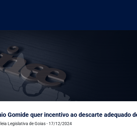
io Gomide quer incentivo ao descarte adequado de
eia Legislativa de Goias - 17/12/2024