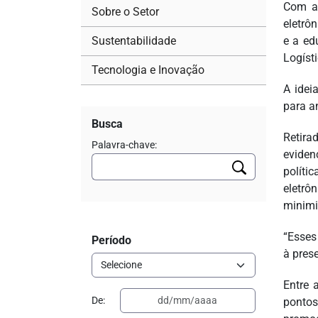
Com a 
Sobre o Setor
eletrô
Sustentabilidade
e a ed
Logísti
Tecnologia e Inovação
A idei
para a
Busca
Retira
Palavra-chave:
eviden
políti
eletrô
minimi
“Esses
Período
à pres
Entre 
De:
pontos