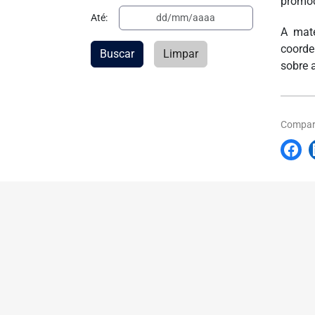
promoç
Até:
A maté
coorde
Buscar
Limpar
sobre 
Compart