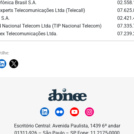
fônica Brasil S.A.
02.558
experts Telecomunicações Ltda (Telecall)
07.625
 S.A.
02.421
 Nacional Telecom Ltda (TIP Nacional Telecom)
07.335
ex Telecomunicações Ltda.
07.239
ilhe:
Escritório Central: Avenida Paulista, 1439 6º andar
01311-926 – São Paulo – SP Fone: 11 2175-0000