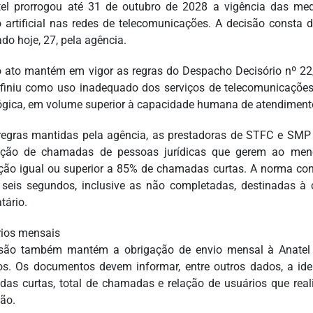
el prorrogou até 31 de outubro de 2028 a vigência das me
o artificial nas redes de telecomunicações. A decisão const
do hoje, 27, pela agência.
 ato mantém em vigor as regras do Despacho Decisório nº 2
finiu como uso inadequado dos serviços de telecomunicaçõe
ógica, em volume superior à capacidade humana de atendiment
regras mantidas pela agência, as prestadoras de STFC e SMP 
nação de chamadas de pessoas jurídicas que gerem ao m
ção igual ou superior a 85% de chamadas curtas. A norma c
 seis segundos, inclusive as não completadas, destinadas à 
tário.
rios mensais
são também mantém a obrigação de envio mensal à Anatel do
os. Os documentos devem informar, entre outros dados, a ide
as curtas, total de chamadas e relação de usuários que re
ão.