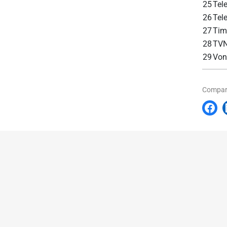
25
Tele
26
Tel
27
Tim
28
TVN
29
Von
Compart