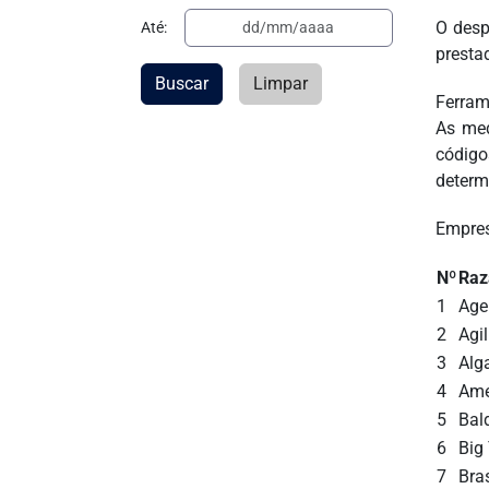
O desp
Até:
presta
Buscar
Limpar
Ferram
As med
código
determ
Empres
Nº
Raz
1
Age
2
Agi
3
Alg
4
Ame
5
Bal
6
Big
7
Bras