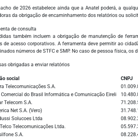
acho de 2026 estabelece ainda que a Anatel poderá, a qualque
doras da obrigação de encaminhamento dos relatórios ou solici
enta de consulta
idas também incluem a obrigação de manutenção de ferramen
s de acesso corporativos. A ferramenta deve permitir ao cidadã
inados números de STFC e SMP. No caso de pessoa física, os d
as obrigadas a enviar relatórios
ão social
CNPJ
ra Telecomunicações S.A.
01.009
l Comercial do Brasil Informática e Comunicação Eireli
10.480
ar Telecom S.A.
71.208
rica Net S.A. (Vero)
31.748
dussi Solucoes Ltda
08.902
 Telco Telecomunicações Ltda.
05.597
ilfone S.A.
08.228