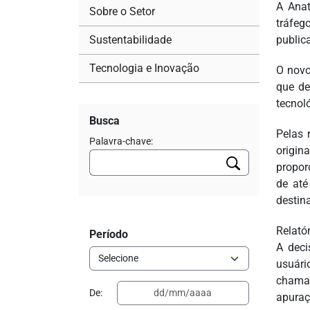
A Anat
Sobre o Setor
tráfeg
Sustentabilidade
publica
Tecnologia e Inovação
O novo
que de
tecnol
Busca
Pelas 
Palavra-chave:
origi
propor
de até
destina
Relató
Período
A deci
usuári
chamad
De:
apuraç