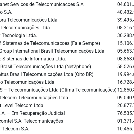
sanet Servicos de Telecomunicacoes S.A.
04.601
o S.A.
40.432
ora Telecomunicações Ltda.
39.495
 Telecomunicações Ltda.
08.316
x Tecnologia Ltda.
30.288
 Sistemas de Telecomunicacoes (Fale Sempre)
15.106
Group International Brasil Telecomunicações Ltda.
05.663
e Sistemas de Informática Ltda.
08.868
 Brasil Telecomunicações Ltda (Net2phone)
58.526
initus Brasil Telecomunicações Ltda (Oito BR)
19.994
lco Telecomunicações Ltda.
16.728
.S – Telecomunicações Ltda (Otima Telecomunicações)
12.850
telecom Telecomunicações Ltda
09.040
t Level Telecom Ltda
20.877
S.A. – Em Recuperação Judicial
76.535
comtel S.A. Telecomunicações
01.371
f Telecom S.A.
10.455