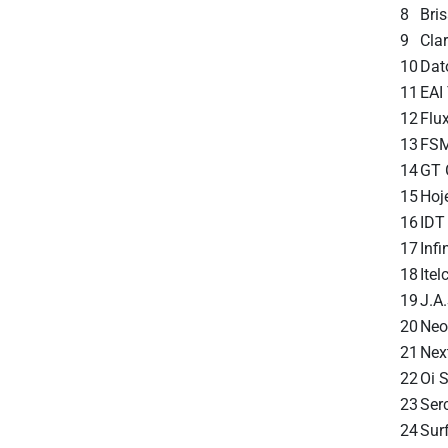
8
Bri
9
Clar
10
Dat
11
EAI
12
Flu
13
FSM
14
GT 
15
Hoj
16
IDT
17
Inf
18
Ite
19
J.A
20
Neo
21
Nex
22
Oi 
23
Ser
24
Sur