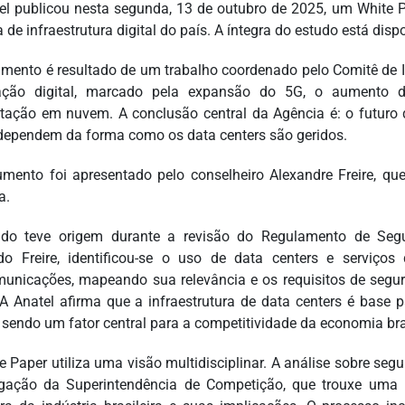
el publicou nesta segunda, 13 de outubro de 2025, um White 
de infraestrutura digital do país. A íntegra do estudo está dispo
mento é resultado de um trabalho coordenado pelo Comitê de I
ação digital, marcado pela expansão do 5G, o aumento da 
ação em nuvem. A conclusão central da Agência é: o futuro d
 dependem da forma como os data centers são geridos.
mento foi apresentado pelo conselheiro Alexandre Freire, qu
a.
do teve origem durante a revisão do Regulamento de Segu
o Freire, identificou-se o uso de data centers e serviço
municações, mapeando sua relevância e os requisitos de seguran
 A Anatel afirma que a infraestrutura de data centers é base
 sendo um fator central para a competitividade da economia bras
e Paper utiliza uma visão multidisciplinar. A análise sobre se
igação da Superintendência de Competição, que trouxe uma pe