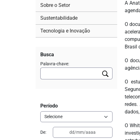
A Anat
Sobre o Setor
agenda 
Sustentabilidade
O docu
Tecnologia e Inovação
aceler
comput
Brasil
Busca
O docu
Palavra-chave:
agênci
O estu
Segund
teleco
redes.
Período
dados,
O Whit
De:
invest