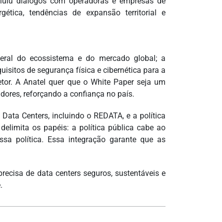
incluiu diálogos com operadoras e empresas de
gética, tendências de expansão territorial e
ral do ecossistema e do mercado global; a
uisitos de segurança física e cibernética para a
setor. A Anatel quer que o White Paper seja um
idores, reforçando a confiança no país.
Data Centers, incluindo o REDATA, e a política
elimita os papéis: a política pública cabe ao
ssa política. Essa integração garante que as
recisa de data centers seguros, sustentáveis e
.