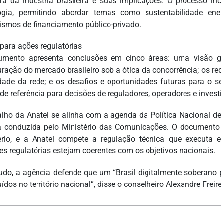
ura da indústria brasileira e suas implicações. O processo 
ogia, permitindo abordar temas como sustentabilidade ener
smos de financiamento público-privado.
para ações regulatórias
mento apresenta conclusões em cinco áreas: uma visão ge
uração do mercado brasileiro sob a ótica da concorrência; os req
idade da rede; e os desafios e oportunidades futuras para o 
de referência para decisões de reguladores, operadores e invest
alho da Anatel se alinha com a agenda da Política Nacional de 
a conduzida pelo Ministério das Comunicações. O documento d
ério, e a Anatel compete a regulação técnica que executa e
izes regulatórias estejam coerentes com os objetivos nacionais.
udo, a agência defende que um “Brasil digitalmente soberano p
uídos no território nacional”, disse o conselheiro Alexandre Freire