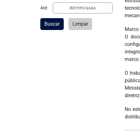
estrut
tecnol
Até:
mecani
Buscar
Limpar
Marco 
O docu
config
integr
marco 
O trab
públic
Minist
diretr
No est
distrib