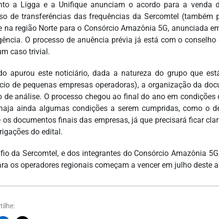
to a Ligga e a Unifique anunciam o acordo para a venda d
so de transferências das frequências da Sercomtel (também 
e na região Norte para o Consórcio Amazônia 5G, anunciada em
gência. O processo de anuência prévia já está com o conselho di
m caso trivial.
o apurou este noticiário, dada a natureza do grupo que es
cio de pequenas empresas operadoras), a organização da doc
o de análise. O processo chegou ao final do ano em condições 
haja ainda algumas condições a serem cumpridas, como o de
 e os documentos finais das empresas, já que precisará ficar c
rigações do edital.
fio da Sercomtel, e dos integrantes do Consórcio Amazônia 5G, 
ra os operadores regionais começam a vencer em julho deste a
ilhe: