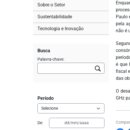
Enquan
Sobre o Setor
proces
Sustentabilidade
Paulo 
pela a
Tecnologia e Inovação
não é u
Segund
consór
Busca
períod
Palavra-chave:
é que 
fiscal
das ob
O desa
GHz pa
Período
Compart
De: