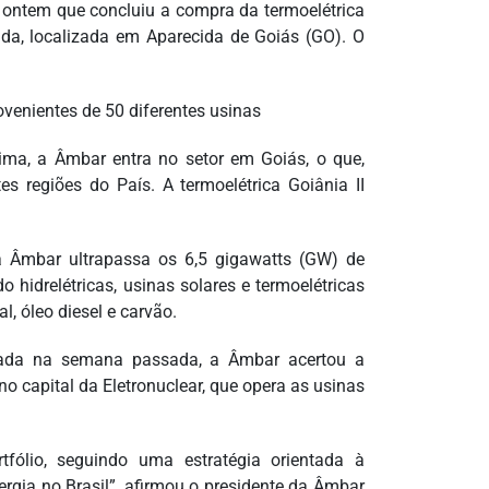
u ontem que concluiu a compra da termoelétrica
ada, localizada em Aparecida de Goiás (GO). O
venientes de 50 diferentes usinas
ima, a Âmbar entra no setor em Goiás, o que,
s regiões do País. A termoelétrica Goiânia II
 Âmbar ultrapassa os 6,5 gigawatts (GW) de
o hidrelétricas, usinas solares e termoelétricas
, óleo diesel e carvão.
ada na semana passada, a Âmbar acertou a
no capital da Eletronuclear, que opera as usinas
fólio, seguindo uma estratégia orientada à
rgia no Brasil”, afirmou o presidente da Âmbar