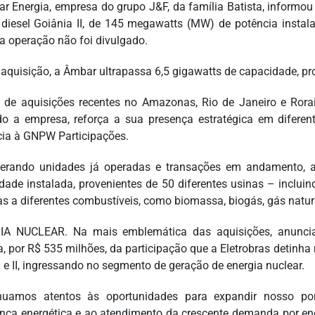
r Energia, empresa do grupo J&F, da família Batista, informo
 diesel Goiânia II, de 145 megawatts (MW) de potência instal
da operação não foi divulgado.
aquisição, a Âmbar ultrapassa 6,5 gigawatts de capacidade, pro
 de aquisições recentes no Amazonas, Rio de Janeiro e Rora
o a empresa, reforça a sua presença estratégica em diferente
cia à GNPW Participações.
erando unidades já operadas e transações em andamento, a
dade instalada, provenientes de 50 diferentes usinas – incluind
s a diferentes combustíveis, como biomassa, biogás, gás natural
IA NUCLEAR. Na mais emblemática das aquisições, anunci
, por R$ 535 milhões, da participação que a Eletrobras detinha 
I e II, ingressando no segmento de geração de energia nuclear.
nuamos atentos às oportunidades para expandir nosso port
nça energética e ao atendimento da crescente demanda por ene