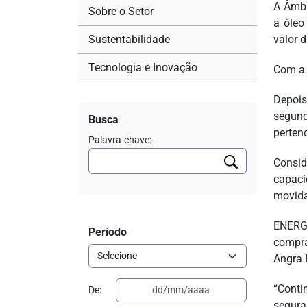
A Âmba
Sobre o Setor
a óleo
Sustentabilidade
valor 
Tecnologia e Inovação
Com a 
Depois
segund
Busca
perten
Palavra-chave:
Consid
capaci
movida
ENERG
Período
compra
Angra 
“Conti
De:
segura