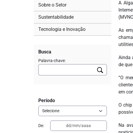
A Alga
Sobre o Setor
Intern
Sustentabilidade
(MVNO)
Tecnologia e Inovação
As em
chamad
utiliti
Busca
Ainda 
Palavra-chave:
de que
“O mer
client
em con
Período
O chip
possív
Na ava
De:
pratici