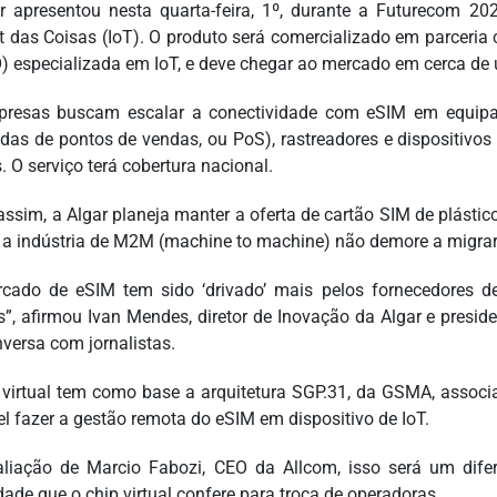
r apresentou nesta quarta-feira, 1º, durante a Futurecom 20
et das Coisas (IoT). O produto será comercializado em parceria
 especializada em IoT, e deve chegar ao mercado em cerca de
presas buscam escalar a conectividade com eSIM em equi
as de pontos de vendas, ou PoS), rastreadores e dispositivos 
es. O serviço terá cobertura nacional.
assim, a Algar planeja manter a oferta de cartão SIM de plástic
 a indústria de M2M (machine to machine) não demore a migra
cado de eSIM tem sido ‘drivado’ mais pelos fornecedores 
es”, afirmou Ivan Mendes, diretor de Inovação da Algar e presid
versa com jornalistas.
 virtual tem como base a arquitetura SGP.31, da GSMA, associ
el fazer a gestão remota do eSIM em dispositivo de IoT.
liação de Marcio Fabozi, CEO da Allcom, isso será um difer
dade que o chip virtual confere para troca de operadoras.