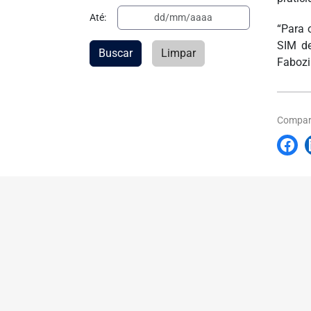
Até:
“Para 
SIM de
Buscar
Limpar
Fabozi
Compart