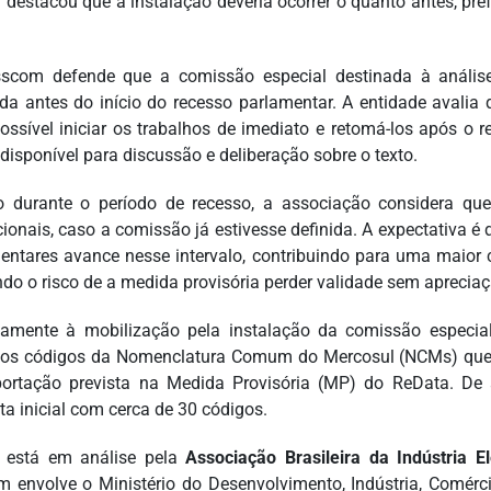
 destacou que a instalação deveria ocorrer o quanto antes, pre
scom defende que a comissão especial destinada à anális
ada antes do início do recesso parlamentar. A entidade avalia
possível iniciar os trabalhos de imediato e retomá-los após o r
disponível para discussão e deliberação sobre o texto.
durante o período de recesso, a associação considera que 
cionais, caso a comissão já estivesse definida. A expectativa é 
entares avance nesse intervalo, contribuindo para uma maior
ndo o risco de a medida provisória perder validade sem apreciaç
lamente à mobilização pela instalação da comissão especial,
r os códigos da Nomenclatura Comum do Mercosul (NCMs) que 
ortação prevista na Medida Provisória (MP) do ReData. De
ta inicial com cerca de 30 códigos.
a está em análise pela
Associação Brasileira da Indústria El
 envolve o Ministério do Desenvolvimento, Indústria, Comérc