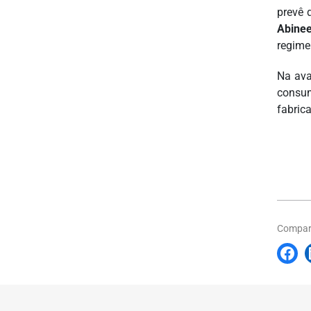
prevê 
Abinee
regime
Na ava
consum
fabrica
Compart