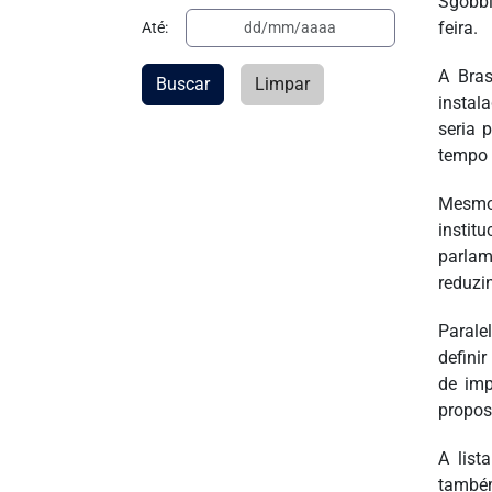
Sgobbi
feira.
Até:
A Bras
Buscar
Limpar
instal
seria 
tempo 
Mesmo 
institu
parlam
reduzi
Parale
defini
de imp
propos
A list
também