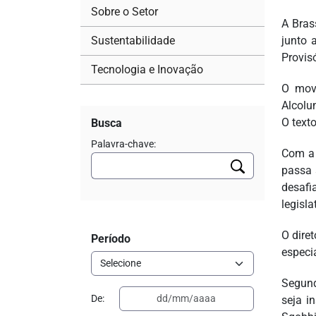
Sobre o Setor
A Bras
Sustentabilidade
junto 
Provis
Tecnologia e Inovação
O mov
Alcolu
O text
Busca
Palavra-chave:
Com a 
passa 
desafi
legisl
O dire
Período
especi
Segund
De:
seja i