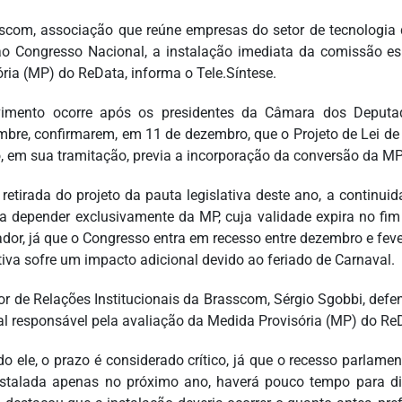
scom, associação que reúne empresas do setor de tecnologia 
ao Congresso Nacional, a instalação imediata da comissão esp
ória (MP) do ReData, informa o Tele.Síntese.
imento ocorre após os presidentes da Câmara dos Deputad
mbre, confirmarem, em 11 de dezembro, que o Projeto de Lei de I
o, em sua tramitação, previa a incorporação da conversão da MP
retirada do projeto da pauta legislativa deste ano, a continuid
a depender exclusivamente da MP, cuja validade expira no fim 
ador, já que o Congresso entra em recesso entre dezembro e feve
ativa sofre um impacto adicional devido ao feriado de Carnaval.
tor de Relações Institucionais da Brasscom, Sérgio Sgobbi, def
al responsável pela avaliação da Medida Provisória (MP) do Re
o ele, o prazo é considerado crítico, já que o recesso parlamen
nstalada apenas no próximo ano, haverá pouco tempo para d