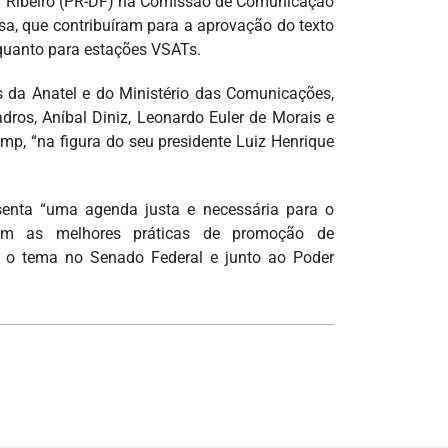
ar Ribeiro (PR-DF) na Comissão de Comunicação
a, que contribuíram para a aprovação do texto
 quanto para estações VSATs.
 da Anatel e do Ministério das Comunicações,
ros, Aníbal Diniz, Leonardo Euler de Morais e
mp, “na figura do seu presidente Luiz Henrique
senta “uma agenda justa e necessária para o
com as melhores práticas de promoção de
 o tema no Senado Federal e junto ao Poder