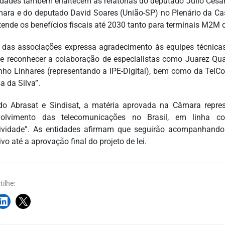
idades também enaltecem as relatorias do deputado Júlio Ces
ara e do deputado David Soares (União-SP) no Plenário da Cas
tende os benefícios fiscais até 2030 tanto para terminais M2M
 das associações expressa agradecimento às equipes técnicas
e reconhecer a colaboração de especialistas como Juarez Quad
nho Linhares (representando a IPE-Digital), bem como da TelCo
a da Silva”.
o Abrasat e Sindisat, a matéria aprovada na Câmara repre
volvimento das telecomunicações no Brasil, em linha 
ividade”. As entidades afirmam que seguirão acompanhando
vo até a aprovação final do projeto de lei.
ilhe: