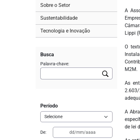
Sobre o Setor
A Asso
Sustentabilidade
Empres
Câmara
Tecnologia e Inovação
Lippi 
O text
Instal
Busca
Contri
Palavra-chave:
M2M.
As en
2.603/
adequa
Período
A Abra
específ
de lei 
De: