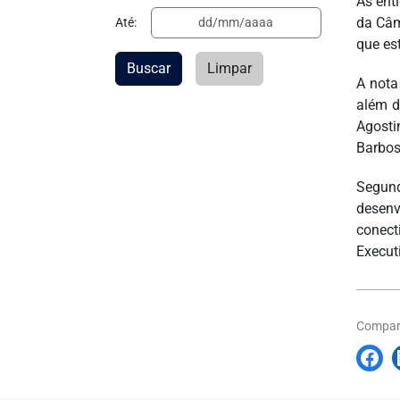
As ent
da Câm
Até:
que es
Buscar
Limpar
A nota
além d
Agosti
Barbos
Segund
desen
conect
Executi
Compart