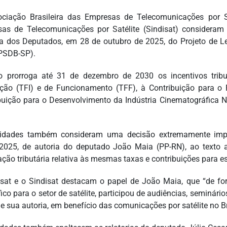
ciação Brasileira das Empresas de Telecomunicações por Sa
as de Telecomunicações por Satélite (Sindisat) consideram
 dos Deputados, em 28 de outubro de 2025, do Projeto de Lei
(PSDB-SP).
o prorroga até 31 de dezembro de 2030 os incentivos tribu
ação (TFI) e de Funcionamento (TFF), à Contribuição para 
buição para o Desenvolvimento da Indústria Cinematográfica N
tidades também consideram uma decisão extremamente impo
2025, de autoria do deputado João Maia (PP-RN), ao texto 
ção tributária relativa às mesmas taxas e contribuições para es
sat e o Sindisat destacam o papel de João Maia, que “de for
ico para o setor de satélite, participou de audiências, seminári
de sua autoria, em benefício das comunicações por satélite no Br