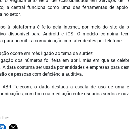
u o Regulamento Geral de Acessibilidade em Serviços de Te
to, a central funciona como uma das ferramentas de apoio
a no setor.
so à plataforma é feito pela internet, por meio do site da p
tivo disponível para Android e iOS. O modelo combina te
 para permitir a comunicação com atendentes por telefone.
ação ocorre em mês ligado ao tema da surdez
lgação dos números foi feita em abril, mês em que se celeb
. A data costuma ser usada por entidades e empresas para desta
usão de pessoas com deficiência auditiva.
 ABR Telecom, o dado destaca a escala de uso de uma est
municações, com foco na mediação entre usuários surdos e ouv
ilhe: