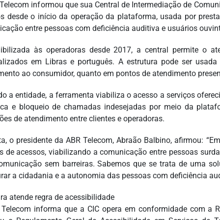
Telecom informou que sua Central de Intermediação de Comunic
s desde o início da operação da plataforma, usada por prest
cação entre pessoas com deficiência auditiva e usuários ouvin
ibilizada às operadoras desde 2017, a central permite o a
alizados em Libras e português. A estrutura pode ser usad
mento ao consumidor, quanto em pontos de atendimento presenc
o a entidade, a ferramenta viabiliza o acesso a serviços oferec
ca e bloqueio de chamadas indesejadas por meio da plataf
ções de atendimento entre clientes e operadoras.
a, o presidente da ABR Telecom, Abraão Balbino, afirmou: “Em 
s de acessos, viabilizando a comunicação entre pessoas surdas
municação sem barreiras. Sabemos que se trata de uma sol
rar a cidadania e a autonomia das pessoas com deficiência aud
ura atende regra de acessibilidade
Telecom informa que a CIC opera em conformidade com a Re