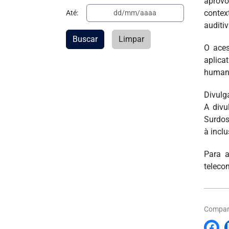
aprovo
contex
Até:
auditiv
Buscar
Limpar
O aces
aplica
humana
Divulg
A divu
Surdos
à incl
Para a
teleco
Compart