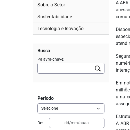
A ABR 
Sobre o Setor
acesso
Sustentabilidade
comuni
Tecnologia e Inovação
Dispon
especi
atendi
Busca
Segund
Palavra-chave:
numéri
intera
Em not
milhõe
uma co
Período
assegu
Estrut
De:
A ABR 