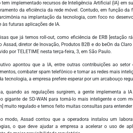
o tem implementado recursos de Inteligência Artificial (IA) em 
ramento da eficiência da rede móvel. Contudo, em função da f
rcimônia na implantação da tecnologia, com foco no desenvo
 às futuras aplicações de IA.
isas que já temos roll-out, como eficiência de ERB [estação r
o Assad, diretor de Inovação, Produtos B2B e do beOn da Clar
ido por TELETIME nesta terça-feira, 3, em São Paulo.
utivo apontou que a IA, entre outras contribuições ao seto
mentos, combater spam telefônico e tornar as redes mais intelig
da tecnologia, a empresa prefere esperar por um arcabouço regul
a, quando as regulações surgirem, a gente implementa a IA
ho gigante de SD-WAN para torná-lo mais inteligente e com
m] muito regulado e temos feito muitas consultas para entender
o modo, Assad contou que a operadora instalou um labora
ogias, o que deve ajudar a empresa a acelerar o uso de a