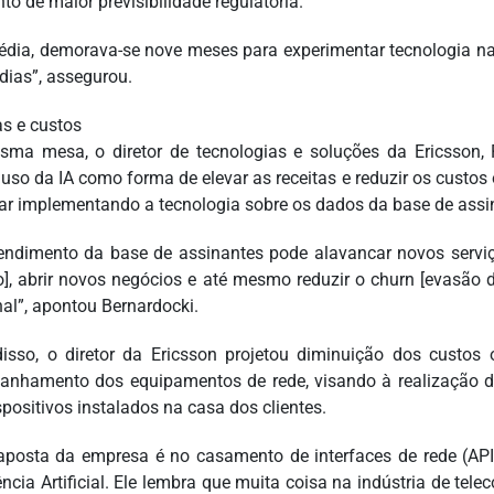
o de maior previsibilidade regulatória.
dia, demorava-se nove meses para experimentar tecnologia na 
 dias”, assegurou.
as e custos
ma mesa, o diretor de tecnologias e soluções da Ericsson, 
uso da IA como forma de elevar as receitas e reduzir os custo
r implementando a tecnologia sobre os dados da base de ass
endimento da base de assinantes pode alavancar novos serviç
o], abrir novos negócios e até mesmo reduzir o churn [evasão d
nal”, apontou Bernardocki.
isso, o diretor da Ericsson projetou diminuição dos custos
nhamento dos equipamentos de rede, visando à realização de
spositivos instalados na casa dos clientes.
aposta da empresa é no casamento de interfaces de rede (AP
gência Artificial. Ele lembra que muita coisa na indústria de te