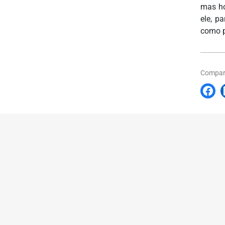
mas ho
ele, p
como p
Compart