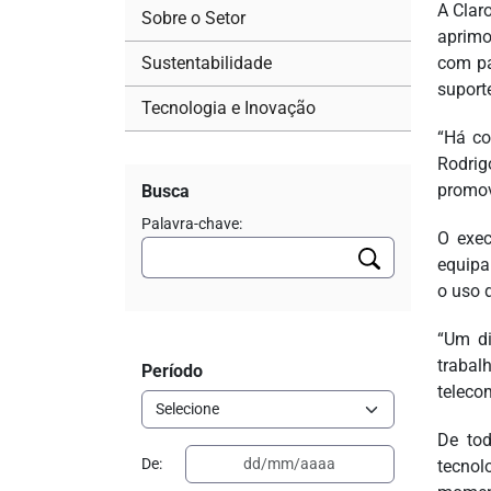
A Clar
Sobre o Setor
aprimo
Sustentabilidade
com pa
suporte
Tecnologia e Inovação
“Há co
Rodrig
promov
Busca
Palavra-chave:
O exec
equipa
o uso 
“Um di
trabal
Período
teleco
De tod
De:
tecnol