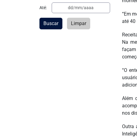
moment
Até:
“Em mé
até 40
Buscar
Limpar
Receit
Na mes
façam 
começa
“O ent
usuári
adicio
Além d
acompa
nos di
Outra 
Inteli